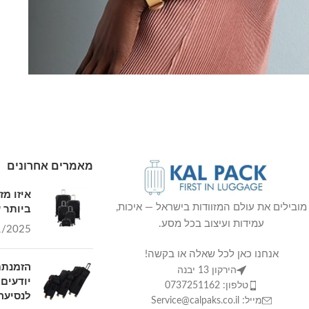
Venenatis nam phasellus
Lighting
מאמרים אחרונים
איזו מ
ביותר ע
מובילים את עולם המזוודות בישראל — איכות,
עמידות ועיצוב בכל מסע.
1/2025
אנחנו כאן לכל שאלה או בקשה!
הזמנתם
הירקון 13 יבנה
יודעים 
טלפון: 0737251162
לנסיעה 
מייל: Service@calpaks.co.il