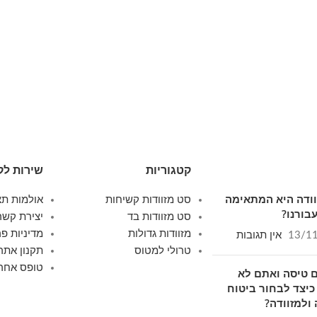
קטגוריות
שירות לק
זוודה היא המתאימה
סט מזוודות קשיחות
אולמות תצ
בורנו?
סט מזוודות בד
יצירת קשר
מזוודות גדולות
מדיניות פר
13/1
אין תגובות
טרולי למטוס
תקנון אתר
טופס אחרי
 טיסה ואתם לא
כיצד לבחור ביטוח
ולמזוודה?