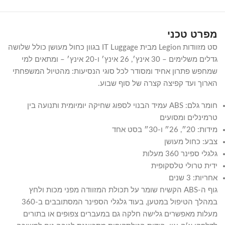
מפרט טכני
סט מזוודות Legion מבית IT Luggage בגוון כחול מעושן כולל שלושה
גדלים משלימים – 30 אינץ׳, 26 אינץ׳ ו-20 אינץ׳ – ומתאים למי
שמחפש פתרון אחיד ומסודר לכל סוגי הנסיעות: מהטיול המשפחתי
הארוך ועד קפיצה קצרה של סוף שבוע.
חומר גלם: ABS עמיד הבנוי לספוג שחיקה יומיומית ותנועה בין
טרמינלים ומסועים
מידות: 20״, 26״ ו-30״ בסט אחד
צבע: כחול מעושן
גלגלי ספינר 360 מעלות
ידית טרולי טלסקופית
אחריות: 3 שנים
גוף ה-ABS הקשיח שומר על תכולת המזוודה מפני מכות ולחץ
במהלך הטיפול במטען, בעוד גלגלי הספינר המסתובבים ב-360
מעלות מאפשרים גלישה חלקה גם במעברים צפופים או בתורים