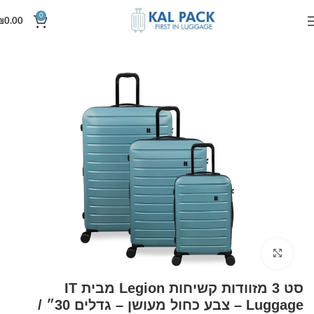
0
₪
0.00
עמוד הבית
סט מזוודות קשיחות
Click to enlarge
סט 3 מזוודות קשיחות Legion מבית IT
Luggage – צבע כחול מעושן – גדלים 30״ /