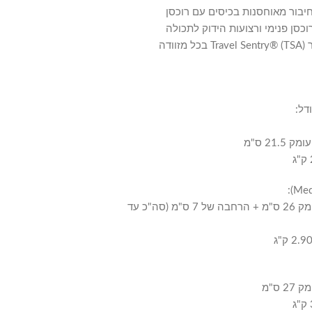
חיבור מאוחסנות בכיסים עם רוכסן
וכסן פנימי ורצועות הידוק לתכולה
דה
דל:
גובה 69 ס"מ, רוחב 42 ס"מ, עומק 26 ס"מ + הרחבה של 7 ס"מ (סה"כ עד