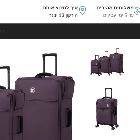
משלוחים מהירים
איך למצוא אותנו
עד 5 ימי עסקים
הירקון 13 יבנה
סט
עמוד הבית
סט מזוודות קשיחות
סט 3 מזוודות בד במשקל נוצה דגם Simultaneous מבית IT Luggage – גדלים 30/25/20 אינץ’ – בצבע סגול