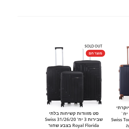
SOLD OUT
מוצר חם
מוצר חם
וקרתי
סט מזוודות קשי
הוספה ל
סט מזוודות קשיחות בלתי
בצבע כחול נייבי 3 יח`
מידע נוסף
שבירות 3
שבירות 3 יח' 31/26/20 Swiss
ינץ' Swiss Toronto
בצבע שמפנייה 
Royal Florida בצבע שחור
ה