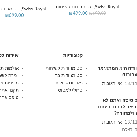
Swiss Royal
,
סט מזוודות קשיחות
Swiss Royal
,
סט מזוודות
₪
499.00
₪
699.00
₪
699.00
קטגוריות
שירות לק
זוודה היא המתאימה
סט מזוודות קשיחות
אולמות תצ
בורנו?
סט מזוודות בד
יצירת קשר
מזוודות גדולות
מדיניות פר
13/1
אין תגובות
טרולי למטוס
תקנון אתר
טופס אחרי
 טיסה ואתם לא
כיצד לבחור ביטוח
ולמזוודה?
13/1
אין תגובות