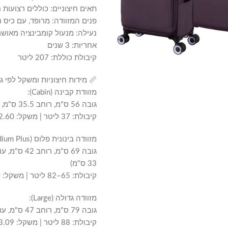
תאים חיצוניים: כוללים רצועות 
פנים המזוודה: מרופד, עם כיס ר
נעילה: מנעול קומבינציה מאושר Travel Sentry® (TSA) בכל מזוו
אחריות: 3 שנים
קיבולת כוללת: 207 ליטר
📏 מידות חיצוניות ומשקל לפי גו
מזוודת קבינה (Cabin):
גובה 56 ס"מ, רוחב 35.5 ס"מ, עומק 21.5 ס"מ
קיבולת: 37 ליטר | משקל: 2.60 ק"ג
מזוודה בינונית פלוס (Medium Plus):
33 ס"מ)
קיבולת: 65–82 ליטר | משקל: 2.90 ק"ג
מזוודה גדולה (Large):
גובה 79 ס"מ, רוחב 47 ס"מ, עומק 27 ס"מ
קיבולת: 88 ליטר | משקל: 3.09 ק"ג