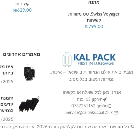
מתנה
קשיחות
₪
629.00
Swiss Voyager
,
סט מזוודות
קשיחות
₪
799.00
מאמרים אחרונים
איזו מ
ביותר ע
מובילים את עולם המזוודות בישראל — איכות,
עמידות ועיצוב בכל מסע.
1/2025
אנחנו כאן לכל שאלה או בקשה!
הזמנתם
הירקון 13 יבנה
יודעים 
טלפון: 0737251162
לנסיעה 
מייל: Service@calpaks.co.il
1/2025
© כל הזכויות באתר זה שמורות לקלפאק בע"מ 2026. אין להעתיק, לשכפל ולצלם.