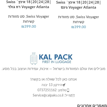
|28|24|20|18 אינץ` Swiss
|28|24|20|18 אינץ` Swiss
Voyager Atlanta רוז גולד
Voyager Atlanta גינס
Tokyo 
Swiss Voyager
,
סט מזוודות
Swiss Voyager
,
סט מזוודות
קשיחות
קשיחות
₪
399.00
₪
399.00
מובילים את עולם המזוודות בישראל — איכות, עמידות ועיצוב בכל מסע.
אנחנו כאן לכל שאלה או בקשה!
הירקון 13 יבנה
טלפון: 0737251162
מייל: Service@calpaks.co.il
מאמרים אחרונים