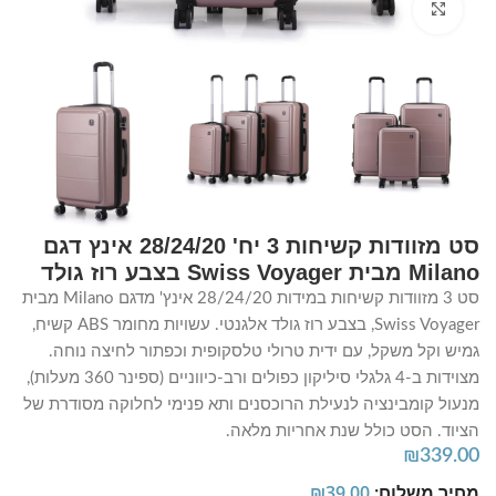
Click to enlarge
סט מזוודות קשיחות 3 יח' 28/24/20 אינץ דגם
Milano מבית Swiss Voyager בצבע רוז גולד
סט 3 מזוודות קשיחות במידות 28/24/20 אינץ' מדגם Milano מבית
Swiss Voyager, בצבע רוז גולד אלגנטי. עשויות מחומר ABS קשיח,
גמיש וקל משקל, עם ידית טרולי טלסקופית וכפתור לחיצה נוחה.
מצוידות ב-4 גלגלי סיליקון כפולים ורב-כיווניים (ספינר 360 מעלות),
מנעול קומבינציה לנעילת הרוכסנים ותא פנימי לחלוקה מסודרת של
הציוד. הסט כולל שנת אחריות מלאה.
₪
339.00
מחיר משלוח:
39.00
₪