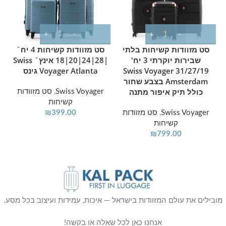
(32") המתאימה במיוחד לרילוקיישן או טיסה
משפחתית ארוכה.
תנועה ללא מאמץ:
מערכת גלגלים מתקדמת (ספינר
סט מזוודות קשיחות 4 יח`
סט מזוודות קשיחות בלתי
360 מעלות) המאפשרת הסעה חלקה וקלה של
|28|24|20|18 אינץ` Swiss
שבירות יוקרתי 3 יח'
המזוודה גם כשהיא מלאה לחלוטין.
Voyager Atlanta גינס
31/27/19 Swiss Voyager
Amsterdam בצבע שחור
חיסכון מושלם במקום:
כל 4 המזוודות נכנסות
כולל תיק איפור מתנה
Swiss Voyager
,
סט מזוודות
במלואן אחת בתוך השנייה! פתרון גאוני שמשאיר לכם
קשיחות
₪
399.00
Swiss Voyager
,
סט מזוודות
ארון פנוי ומאורגן בבית.
קשיחות
📏 מפרט מידות ומשקלים מלא לסט
₪
799.00
(כולל גלגלים):
מזוודה קטנה 20 אינץ':
38×22×55 ס"מ | משקל:
2.95 ק"ג
מובילים את עולם המזוודות בישראל — איכות, עמידות ועיצוב בכל מסע.
מזוודה בינונית 24 אינץ':
44×29×65 ס"מ | משקל:
3.75 ק"ג
אנחנו כאן לכל שאלה או בקשה!