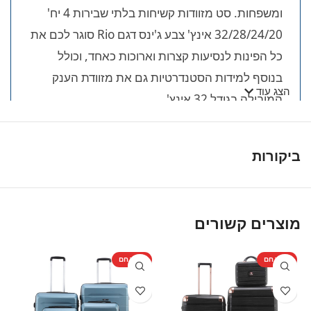
ומשפחות. סט מזוודות קשיחות בלתי שבירות 4 יח'
32/28/24/20 אינץ' צבע ג'ינס דגם Rio סוגר לכם את
כל הפינות לנסיעות קצרות וארוכות כאחד, וכולל
בנוסף למידות הסטנדרטיות גם את מזוודת הענק
הצג עוד
המובילה בגודל 32 אינץ'.
🎯 היתרונות המנצחים של הסט
המלא (4 יחידות):
ביקורות
פוליפרופילן טהור (PP):
חומר הגלם העמיד והגמיש
ביותר הקיים כיום בענף המזוודות. המזוודות עמידות
מוצרים קשורים
בפני שברים, מכות, זריקות ולחצים כבדים בבטן
המטוס.
מוצר חם
מוצר חם
מ
שילוב גדלים אידיאלי:
הסט כולל 4 מזוודות: קטנה
(20"), בינונית (24"), גדולה (28") ומזוודת סופר-ענק