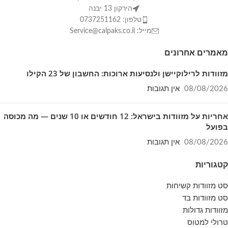
מזוודה גדולה 28 אינץ':
50×32×75 ס"מ | משקל:
הירקון 13 יבנה
טלפון: 0737251162
4.5 ק"ג
מייל: Service@calpaks.co.il
מזוודה ענקית 32 אינץ':
51.5×35×83.5 ס"מ |
מאמרים אחרונים
משקל: 5.5 ק"ג
תוספות אבטחה:
רוכסני ניילון עבים ומחוזקים, מנגנון
מזוודות לרילוקיישן ולנסיעות ארוכות: החשבון של 23 הקילו
הרחבה בכל המידות ומנעול קומבינציה להגנה מלאה.
08/08/2026
אין תגובות
אחריות:
36 חודשי אחריות מלאה על הגלגלים
אחריות על מזוודות בישראל: 12 חודשים או 10 שנים — מה מכוסה
והמנגנונים מבית Rio.
בפועל
08/08/2026
אין תגובות
חבילת הנסיעות
קטגוריות
🌟
האולטימטיבית
סט מזוודות קשיחות
בחירה בסט ה-4 חלקים חוסכת לכם קניות
סט מזוודות בד
מזוודות גדולות
נפרדות ומבטיחה שתהיו מוכנים לכל תרחיש
טרולי למטוס