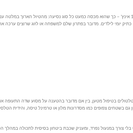
סט מזוודות Swiss Brazil ברוז גולד כולל ארבע מידות – 28, 24, 20 ו-14 אינץ' – כך שהוא מכסה כמעט כל סוג נ
 כתיק יומי לילדים. מדובר בפתרון שלם למשפחה או לזוג שרוצים ערכה א
ת וטלטולים בטיפול מטען, בין אם מדובר בהטענה על מסוע שדה התעופה 
ניידות בכל כיוון גם בשטחים צפופים כמו מסדרונות מלון או טרמינל טיסה, והידי