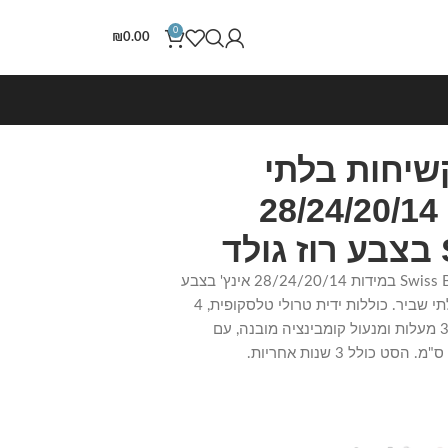
0
₪
0.00
שיחות בלתי
שבירות 4 יח' 28/24/20/14
סט מזוודות קשיחות 4 יח' Swiss Brazil במידות 28/24/20/14 אינץ' בצבע
רוז גולד, עשויות פוליפרופילן בלתי שביר. כוללות ידית טרולי טלסקופית, 4
גלגלי סיליקון כפולים ספינר 360 מעלות ומנעול קומבינציה מובנה, עם