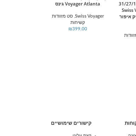
ות יוקרתי 3 יח' 31/27/19
Voyager Atlanta גינס
Swiss
ק איפור
Swiss Voyager
,
סט מזוודות
קשיחות
₪
399.00
סט מזוודות קשי
מידע נוסף
וודות
Royal Florida בצבע ג'ינס
סט מזוודות ק
499.00
וחות
קישורים שימושיים
וגה
קצת עלינו