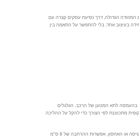
סיעה: מהטיול הארוך במלטה עם המזוודה הגדולה, דרך נסיעת עסקים קצרה עם
חידה בעיצוב אחד, בלי להתפשר על התאמה בין
או בהעמסה לתא המטען של הרכב. הגלגלים
ת הטלסקופית מתכווננת לפי הצורך כדי להקל על ההליכה
מנעול הקומבינציה המובנה מאפשר נעילה עצמאית של כל מזוודה בסט בלי צורך במנעול נפרד, ומעניק שכבת ביטחון בסיסית לתכולה במהלך הטיסה או האחסון. אפשרות ההרחבה של 8 ס"מ