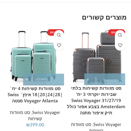
קשיחות עליונה וצידית שמקלות על הרמת המזוודה מדרגות מטען או
מתא המטען העליון במטוס. מנעול הקומבינציה המובנה מספק
מוצרים קשורים
שכבת אבטחה בסיסית לתכולה מבלי צורך במנעול נפרד, ואפשרות
ההרחבה של 8 ס"מ מעניקה גמישות נוספת בנפח כשצריך לארוז
מוצר חם
מוצר חם
%
יותר בדרך חזרה מהטיול.
מ
מכיוון שהסט כולל שלוש מידות שונות במקביל, ניתן לבחור בכל פעם
את המזוודה המתאימה לסוג הנסיעה – הקטנה לטיסות פנים או
סופי שבוע, הבינונית לחופשות רגילות והגדולה לנסיעות ממושכות –
כאשר כולן חולקות עיצוב אחיד בגוון מנטה ומתאימות זו לזו כערכת
נסיעה שלמה.
סט מזוודות קשיחות בלתי
סט מזוודות קשיחות 4 יח`
שבירות יוקרתי 3 יח'
|28|24|20|18 אינץ` Swiss
31/27/19 Swiss Voyager
Voyager Atlanta מנטה
Amsterdam בצבע אפור כולל
תיק איפור מתנה
Swiss Voyager
,
סט מזוודות
קשיחות
Swiss Voyager
,
סט מזוודות
₪
399.00
קשיחות