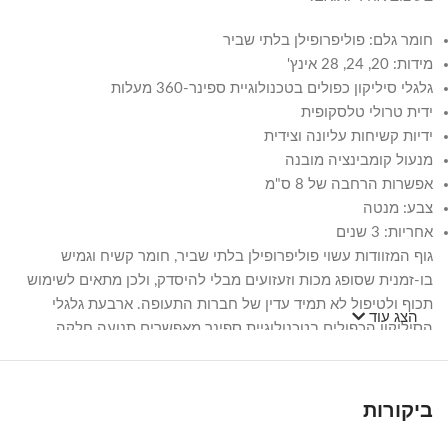
חומר גלם: פוליפרופילן בלתי שביר
מידות: 20, 24, 28 אינץ'
גלגלי סיליקון כפולים בטכנולוגיית ספינר-360 מעלות
ידית טרולי טלסקופית
ידיות קשיחות עליונה וצידית
מנעול קומבינציה מובנה
אפשרות הרחבה של 8 ס"מ
צבע: מנטה
אחריות: 3 שנים
גוף המזוודות עשוי פוליפרופילן בלתי שביר, חומר קשיח וגמיש
בו-זמנית שסופג מכות וזעזועים מבלי להיסדק, ולכן מתאים לשימוש
תכוף ולטיפול לא תמיד עדין של חברות התעופה. ארבעת גלגלי
הצג עוד
הסיליקון הכפולים בטכנולוגיית ספינר מאפשרים תנועה חלקה
בסיבוב מלא של 360 מעלות, כך שניתן לגלגל את המזוודה לכל כיוון
בקלות גם במסדרונות צרים או בין דוכני צ'ק-אין.
ביקורות
הידית הטלסקופית מתכווננת לגובה הנוח למשתמש ומאפשרת
גרירה נוחה למרחקים ארוכים בשדה התעופה, ולצידה ידיות אחיזה