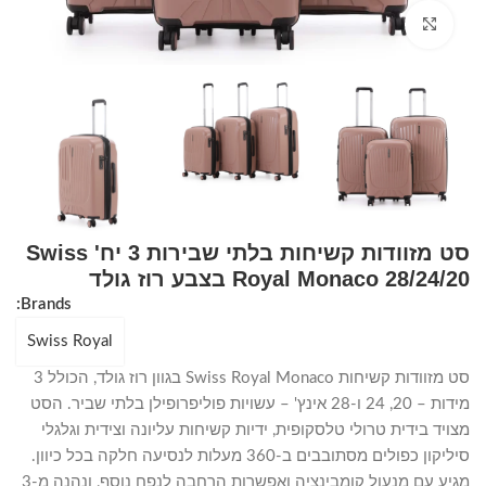
Click to enlarge
סט מזוודות קשיחות בלתי שבירות 3 יח' Swiss
Royal Monaco 28/24/20 בצבע רוז גולד
Brands:
Swiss Royal
סט מזוודות קשיחות Swiss Royal Monaco בגוון רוז גולד, הכולל 3
מידות – 20, 24 ו-28 אינץ' – עשויות פוליפרופילן בלתי שביר. הסט
מצויד בידית טרולי טלסקופית, ידיות קשיחות עליונה וצידית וגלגלי
סיליקון כפולים מסתובבים ב-360 מעלות לנסיעה חלקה בכל כיוון.
מגיע עם מנעול קומבינציה ואפשרות הרחבה לנפח נוסף, ונהנה מ-3