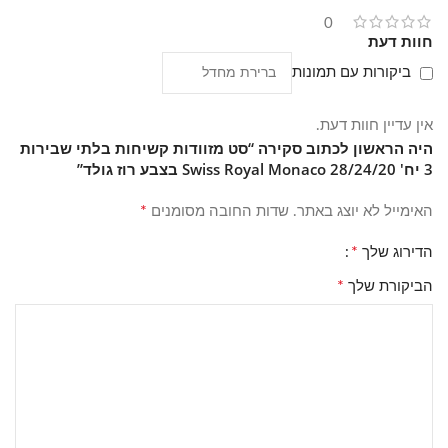
0
חוות דעת
מהם שלושת הגדלים בסט Monaco בגוון רוז גולד, ואיזה מהם
מתאים כתיק עלייה למטוס?
ביקורות עם תמונות
הסט כולל שלוש מזוודות בגוון רוז גולד במידות 20, 24 ו-28 אינץ'.
מזוודת ה-20 אינץ' משמשת בדרך כלל כטרולי עלייה למטוס לטיסות
אין עדיין חוות דעת.
קצרות, ה-24 אינץ' לשימוש שבועי, וה-28 אינץ' לחופשות ארוכות.
היה הראשון לכתוב סקירה “סט מזוודות קשיחות בלתי שבירות
מומלץ לוודא מול חברת התעופה את מגבלות המידה המדויקות.
3 יח' Swiss Royal Monaco 28/24/20 בצבע רוז גולד”
איך תורם הפוליפרופילן הבלתי שביר למשקל הסט, ואיך
*
האימייל לא יוצג באתר.
שדות החובה מסומנים
בוחרים גודל לפי כמות הציוד?
*
הדירוג שלך
פוליפרופילן הוא חומר קשיח וגמיש בו-זמנית, המעניק למזוודות
עמידות גבוהה לזעזועים מבלי להוסיף משקל מיותר. שלוש המידות
*
הביקורת שלך
בסט מאפשרות להתאים את נפח האריזה – מהקטנה לנסיעה קצרה
ועד הגדולה לחופשה משפחתית עם ציוד רב.
איך מנקים ושומרים על גוף הפוליפרופילן בגוון רוז גולד?
גוף הפוליפרופילן בגוון רוז גולד ניתן לניקוי במטלית לחה ומעט סבון
עדין. מומלץ להימנע מחומרי ניקוי חזקים שעלולים לפגוע בגימור
המשטח או להשאיר סימנים נראים לעין.