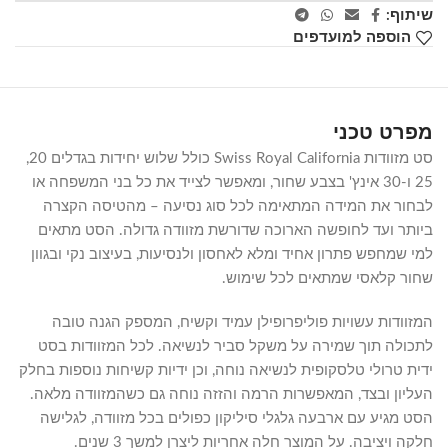
שיתוף:
הוספה למועדפים
מפרט טכני
סט מזוודות Swiss Royal California כולל שלוש יחידות בגדלים 20,
25 ו-30 אינץ' בצבע שחור, ומאפשר לצייד את כל בני המשפחה או
לבחור את המידה המתאימה לכל סוג נסיעה – מהטיסה הקצרה
ביותר ועד לחופשה הארוכה שדורשת מזוודה גדולה. הסט מתאים
למי שמחפש פתרון אחיד ומלא לאחסון ולנסיעות, בעיצוב נקי ובגוון
שחור קלאסי שמתאים לכל שימוש.
המזוודות עשויות פוליפרופילן עמיד וקשיח, המספק הגנה טובה
לתכולה תוך שמירה על משקל סביר לנשיאה. לכל המזוודות בסט
ידית טרולי טלסקופית לנשיאה נוחה, וכן ידיות קשיחות נוספות בחלק
העליון ובצד, המאפשרות הרמה והזזה נוחה גם כשהמזוודה מלאה.
הסט מגיע עם ארבעה גלגלי סיליקון כפולים בכל מזוודה, לגלישה
חלקה ויציבה. על המוצר חלה אחריות ליצרן למשך 3 שנים.