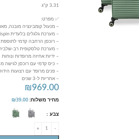
3.31 ק"ג
✅ מפרט:
– מנעול קומבינציה מובנה, מאושר vel Sentry
– מערכת גלגלים בלעדית Infinispin לניידות חלקה, יציבה ומדויקת
– רוכסן הרחבה קדמי לתוספת נפח
– מערכת טלסקופית רב-שלבית
– ידיות אחיזה מרופדות ונוחות
– כיס קדמי עם רוכסן לגישה מ
– פנים מרופד עם רצועות הידוק 
– אחריות ל-3 שנים
₪
969.00
מחיר משלוח:
39.00
₪
צבע