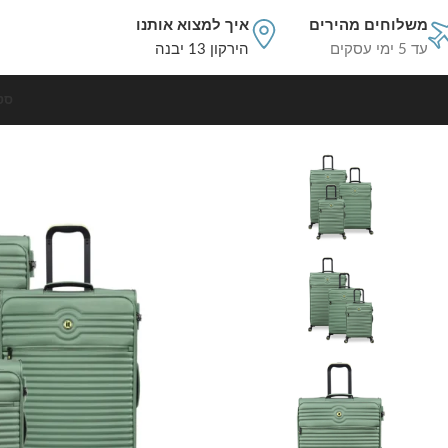
משלוחים מהירים
איך למצוא אותנו
עד 5 ימי עסקים
הירקון 13 יבנה
סט
עמוד הבית
סט מזוודות בד
סט מזוודות בד קלות 3 יח' 30/25/20 מבית IT Luggage דגם CIRCULATOR בצבע ירוק טבעי