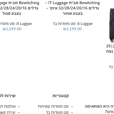
Bewitching מבית IT Luggage –
גדלים 32/28/24/20/16 אינץ’ –
בצבע שחור
בצבע סגול
It Luggae
,
סט מזוודות בד
It Luggae
,
סט מזוודו
₪
1,199.00
₪
1,199.00
סט מזוודות בד 3 יח' 28| 24|20
Swiss Voyager Castlegat נפח
בד
קטגוריות
שירות לק
ודה היא המתאימה
סט מזוודות קשיחות
אולמות תצ
רנו?
סט מזוודות בד
יצירת קשר