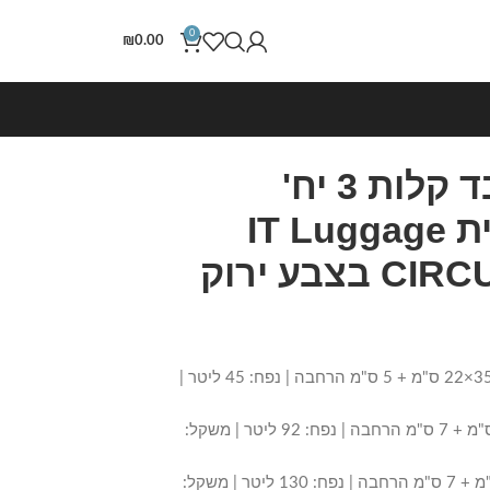
0
₪
0.00
סט מזוודות בד קלות 3 יח'
30/25/20 מבית IT Luggage
דגם CIRCULATOR בצבע ירוק
– מזוודת עלייה למטוס: 56×35.5×22 ס"מ + 5 ס"מ הרחבה | נפח: 45 ליטר |
– מזוודה בינונית: 72×44×27 ס"מ + 7 ס"מ הרחבה | נפח: 92 ליטר | משקל:
– מזוודה גדולה: 82×49×30 ס"מ + 7 ס"מ הרחבה | נפח: 130 ליטר | משקל: