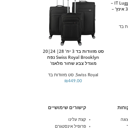
Bewitching מבית IT Luggage –
גדלים 32/28/24/20/16 אינץ’ –
ת בד
סט מזוודות בד 3 יח' 28| 24|20
מידע נוסף
מידע נוסף
Swiss Royal Brooklyn נפח
Swiss Alpine בצבע בורדו
מוגדל צבע שחור מלאנז'
Swiss Voyager
,
סט
Swiss Royal
,
סט מזוודות בד
349.00
₪
449.00
וחות
קישורים שימושיים
וגה
קצת עלינו
פרופיל אינסטגרם