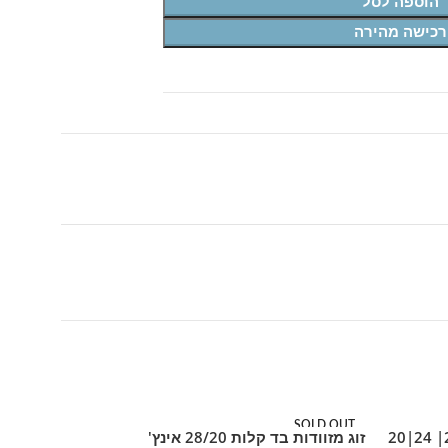
הוספה לסל
רכישה מהירה
SOLD OUT
SOLD OUT
סט מזוודות בד 3 יח' 28| 24|20
זוג מזוודות בד קלות 28/20 אינץ'
מידע נוסף