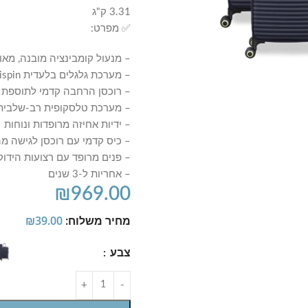
3.31 ק"ג
✅ מפרט:
– מנעול קומבינציה מובנה, מאושר vel Sentry
– מערכת גלגלים בלעדית Infinispin לניידות חלקה, יציבה ומדויקת
– רוכסן הרחבה קדמי לתוספת נפח
– מערכת טלסקופית רב-שלבית
– ידיות אחיזה מרופדות ונוחות
– כיס קדמי עם רוכסן לגישה מ
– פנים מרופד עם רצועות הידוק 
– אחריות ל-3 שנים
₪
969.00
מחיר משלוח:
39.00
₪
צבע