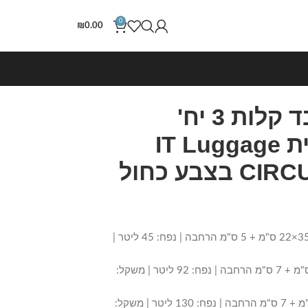
0
₪
0.00
סט מזוודות בד קלות 3 יח'
30/25/20 מבית IT Luggage
דגם CIRCULATOR בצבע כחול
– מזוודת עלייה למטוס: 56×35.5×22 ס"מ + 5 ס"מ הרחבה | נפח: 45 ליטר |
– מזוודה בינונית: 72×44×27 ס"מ + 7 ס"מ הרחבה | נפח: 92 ליטר | משקל:
– מזוודה גדולה: 82×49×30 ס"מ + 7 ס"מ הרחבה | נפח: 130 ליטר | משקל: