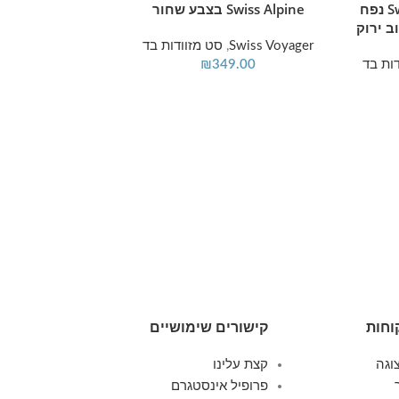
Swiss Royal Brooklyn נפח
Swiss Alpine בצבע שחור
ב ירוק
Swiss Voyager
,
סט מזוודות בד
ות בד
349.00
₪
מידע נוסף
Swiss Alpine בצבע טורקיז
Swiss Voyager
,
סט
349.00
וחות
קישורים שימושיים
וגה
קצת עלינו
פרופיל אינסטגרם