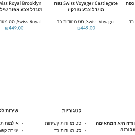
Swiss Voyager Castlegat נפח
Swiss Voyager Castlegate נפח
מוגדל צבע טורקיז
מוגדל צבע אפור שילו
בד
Swiss Voyager
,
סט מזוודות בד
Swiss Royal
,
סט מזווד
₪
449.00
₪
449.00
קטגוריות
שירות לק
זוודה היא המתאימה
סט מזוודות קשיחות
אולמות תצ
בורנו?
סט מזוודות בד
יצירת קשר