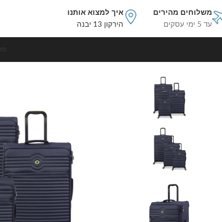
משלוחים מהירים
איך למצוא אותנו
עד 5 ימי עסקים
הירקון 13 יבנה
סט
עמוד הבית
סט מזוודות בד
סט מזוודות בד קלות 3 יח' 30/25/20 מבית IT Luggage דגם CIRCULATOR בצבע כחול ימי