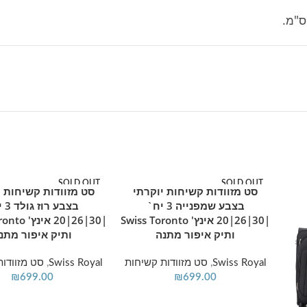
ת, עמידות גבוהה לשריטות, ידית טלסקופית מאלומיניום מעובה
דגם זה?
ת, חומרי גלם עמידים לטווח ארוך ועיצוב אופנתי שמושך את העין
SOLD OUT
SOLD OUT
נס ספורטיבי, דינמי וצעיר.
סט מזוודות קשיחות יוקרתי
סט מזוודות קשיחות י
מידע נוסף
מידע נוסף
מוצר חם
מוצר חם
בצבע שמפנייה 3 יח`
בצבע 
|30|26|20 אינץ' Swiss Toronto
|30|26|20 א
ותיק איפור מתנה
ותיק איפור מתנ
Swiss Royal
,
סט מזוודות קשיחות
Swiss Royal
,
סט מזוודות
₪
699.00
₪
699.00