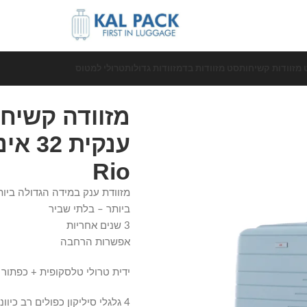
 מזוודות קשיחות
סט מזוודות בד
מזוודות גדולות
טרולי למטוס
מזוודה קשיח
ענקית
Rio
מזוודת ענק במידה הגדולה ביות
ביותר – בלתי שביר
3 שנים אחריות
אפשרות הרחבה
ידית טרולי טלסקופית + כפתור 
4 גלגלי סיליקון כפולים רב כיווניים ספינר-360 מעלות