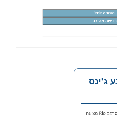
הוספה לסל
רכישה מהירה
ית 32 אינץ בצבע ג'ינס
מחפשים מזוודה חזקה שלא תאכזב אתכם לעולם? מזוודה קשיחה בלתי שבירה ענקית 32 אינץ בצבע ג'ינס דגם Rio מציעה