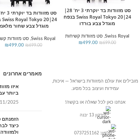
סט מזוודות בד יוקרתי 3 יח' 28|
הוספה לסל
הוספה לסל
24|20 Swiss Royal Tokyo בנפח
24|20 
מוגדל צבע בורדו
מוגדל צבע שחור מלאנז'
Swiss Royal
,
סט מזוודות קשיחות
Swiss Royal
,
סט מזוודות קשי
₪
499.00
₪
699.00
₪
499.00
₪
699.00
מאמרים אחרונים
מובילים את עולם המזוודות בישראל — איכות,
איזו מזו
עמידות ועיצוב בכל מסע.
ביותר עבו
אנחנו כאן לכל שאלה או בקשה!
11/2025
הירקון 13 יבנה
הזמנתם ט
כיצד לבח
ולמזוודה?
טלפון: 0737251162