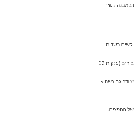
ישן. סדרת Rio המפורסמת מצטיינת במבנה קשיח
ם קשים בשדות
תכנון חכם המנצל כל סנטימטר פנוי, מתאים במיוחד לנסיעות ארוכות ומשקלים גבוהים (ענקית 32
ה של המזוודה גם כשהיא
 של החפצים.