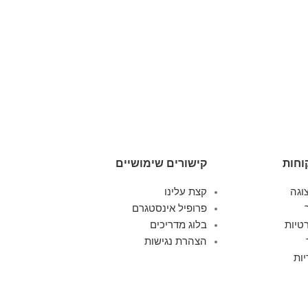
הוספה ל
גדולה 32 אינץ' בצבע חאקי
Swiss Royal
,
מזוו
399.00
וחות
קישורים שימושיים
וגה
קצת עלינו
פרופיל אינסטגרם
טיות
בלוג מדריכים
הצהרת נגישות
ות