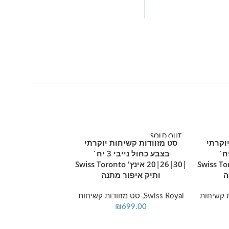
 בעלת מספר שלבי
. פתרון אחסון
SOLD OUT
וקרתי
סט מזוודות קשיחות יוקרתי
מידע נוסף
מוצר חם
רוז גולד 3 יח`
בצבע כחול נייבי 3 יח`
ינץ' Swiss Toronto
|30|26|20 אינץ' Swiss Toronto
ה
ותיק איפור מתנה
 קשיחות
Swiss Royal
,
סט מזוודות קשיחות
₪
699.00