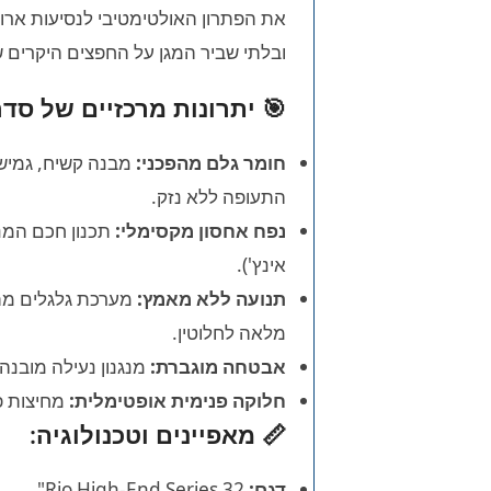
ובלתי שביר המגן על החפצים היקרים
🎯 יתרונות מרכזיים של סדרת Rio הבלתי שב
חומר גלם מהפכני:
מבנה קשיח, גמיש ו
התעופה ללא נזק.
נפח אחסון מקסימלי:
אינץ').
תנועה ללא מאמץ:
מלאה לחלוטין.
אבטחה מוגברת:
מנגנון נעילה מובנה
חלוקה פנימית אופטימלית:
מחיצות פנ
📏 מאפיינים וטכנולוגיה:
דגם:
Rio High-End Series 32".