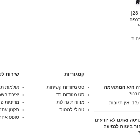
סט מזוודות בד יוקרתי 3 יח' 28|
Swiss Royal Tokyo בנפח
חות
קטגוריות
שירות לק
ודה היא המתאימה
סט מזוודות קשיחות
אולמות תצ
רנו?
סט מזוודות בד
יצירת קשר
מזוודות גדולות
מדיניות פר
13/
אין תגובות
טרולי למטוס
תקנון אתר
טופס אחרי
יסה ואתם לא יודעים
ור ביטוח לנסיעה