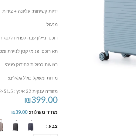
ידיות קשיחות: עליונה + צידית
מנעול
רוכסן ניילון עבה לפתיחה/סגיר
תא רוכסן פנימי קטן לניירת ומס
רצועות כפולות להידוק פנימי
מידות ומשקל כולל גלגלים:
מזוודה ענקית 32 אינץ': 51.5×35×83.5 ס"מ / משקל 5.5 ק"ג
₪
399.00
מחיר משלוח:
39.00
₪
צבע