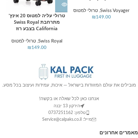
Swiss Voyager
,
טרולי למטוס
טרולי עליה למטוס 20 אינץ'
₪
149.00
מתרחבת Swiss Royal
California בצבע רוז
Swiss Royal
,
טרולי למטוס
₪
149.00
מובילים את עולם המזוודות בישראל — איכות, עמידות ועיצוב בכל מסע.
אנחנו כאן לכל שאלה או בקשה!
הירקון 13 יבנה
טלפון: 0737251162
מייל: Service@calpaks.co.il
מאמרים אחרונים