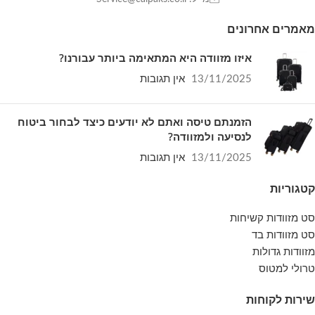
שילוב מנצח של הנדסת אנוש מתקדמת,
מאמרים אחרונים
חומרי גלם עמידים לטווח ארוך ועיצוב אופנתי
שמושך את העין. פתרון אחסון וניידות מושלם
איזו מזוודה היא המתאימה ביותר עבורנו?
ללא פשרות בצבע שחור קלאסי, אלגנטי
13/11/2025
אין תגובות
ועל-זמני.
הזמנתם טיסה ואתם לא יודעים כיצד לבחור ביטוח
לנסיעה ולמזוודה?
13/11/2025
אין תגובות
קטגוריות
סט מזוודות קשיחות
סט מזוודות בד
מזוודות גדולות
טרולי למטוס
שירות לקוחות