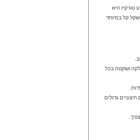
שלם לטיסה הבאה שלכם? טרולי עלייה למטוס בד 20 אינטש Swiss Alpine צבע טורקיז היא
שקל קל במיוחד
עלות (ספינר) לתנועה חלקה ושקטה בכל
דות.
חיצוניים גדולים