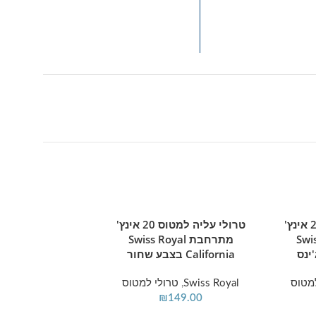
. פתרון אחסון
SOLD OUT
טרולי עליה למטוס 20 אינץ'
טרולי עליה למטוס 20 אינץ'
הוספה לסל
Swiss 
מתרחבת Swiss Royal
California בצבע שחור
למטוס
Swiss Royal
,
טרולי למטוס
₪
149.00