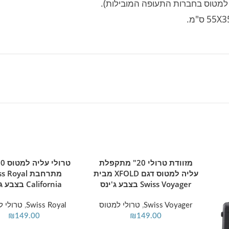
דגם זה?
ת, חומרי גלם עמידים לטווח ארוך ועיצוב אופנתי שמושך את העין
יז עשיר, אקזוטי, מודרני וייחודי במינו.
מזוודת טרולי 20" מתקפלת
הוספה לסל
הוספה לסל
עליה למטוס דגם XFOLD מבית
מתרחבת Royal
Swiss Voyager בצבע ג'ינס
California בצבע ג'ינס
Swiss Voyager
,
טרולי למטוס
Swiss Royal
,
טרולי 
₪
149.00
₪
149.00