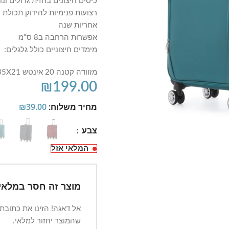
כיסים חיצונים בחזית גדולים ונו
רצועות פנימיות להידוק תכולת 
אחריות שנה
אפשרות הרחבה ב8 ס"מ
מימדים חיצוניים כולל גלגלים:
מזוודה קטנה 20 אינטש 55X35X21 ס"מ / נפח כ- 55 ליטר משקל 2.5
₪
199.00
מחיר משלוח:
39.00
₪
צבע
המלאי אזל
מוצר זה חסר במלאי.
אל דאגה! הזינו את כתובת
שהמוצר יחזור למלאי.