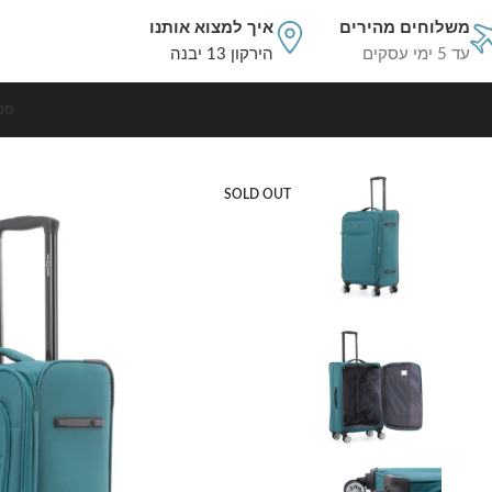
משלוחים מהירים
איך למצוא אותנו
עד 5 ימי עסקים
הירקון 13 יבנה
סט
עמוד הבית
טרולי למטוס
טרולי עלייה למטוס בד 20 אינטש Swiss Alpine צבע טורקיז
SOLD OUT