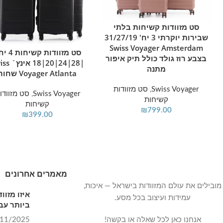
סט מזוודות קשיחות בלתי
הוספה לסל
שבירות יוקרתי 3 יח' 31/27/19
Swiss Voyager Amsterdam
סט מזוודות קשי
הוספה לסל
בצבע רוז גולד כולל תיק איפור
|28|24|20|18 
מתנה
Voyager Atlanta שחור
Swiss Voyager
,
סט מזוודות
Swiss Voyager
,
סט מזוודו
קשיחות
קשיחות
₪
799.00
₪
399.00
מאמרים אחרונים
מובילים את עולם המזוודות בישראל — איכות,
איזו מזו
עמידות ועיצוב בכל מסע.
ביותר עבו
אנחנו כאן לכל שאלה או בקשה!
11/2025