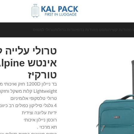
 מזוודות קשיחות
סט מזוודות בד
מזוודות גדולות
טרולי למטוס
טורקיז
בד ניילון 1200D חזק ואיכותי מאוד .
Lightweight קלות משקל וחזקות מאוד
טרולי טלסקופי אלומיניום
4 גלגלי סיליקון כפולים רב כיווניים (ספינר-360 מעלות)
ידיות עליונה וצידית
רוכסן ניילון איכותי
תא מרכזי .