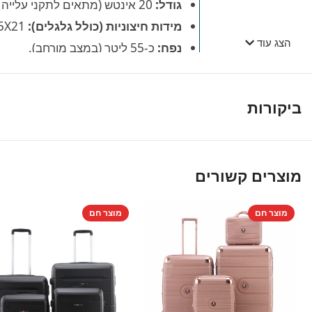
גודל:
20 אינטש (מתאים לתקני עלייה למטוס בחברות התעופה המובילות).
מידות חיצוניות (כולל גלגלים):
55X35X21 ס"מ.
הצג עוד
נפח:
כ-55 ליטר (במצב מורחב).
משקל עצמי קל:
2.5 ק"ג בלבד!
אחריות:
12 חודשי אחריות יצרן מלאה.
ביקורות
🌟
למה לקוחות בוחרים ב
מוצרים קשורים
שילוב מנצח של הנדסת אנוש מתקדמ
וניידות מושלם ללא פשרות בצבע טורק
מוצר חם
מוצר חם