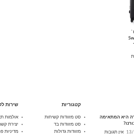
חות 4 יח`
אינץ` Swiss
ת
קטגוריות
שירות לק
ודה היא המתאימה
סט מזוודות קשיחות
אולמות תצ
רנו?
סט מזוודות בד
יצירת קשר
מזוודות גדולות
מדיניות פר
13/
אין תגובות