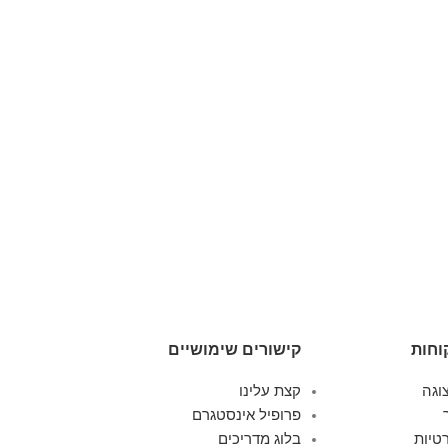
מידע נוסף
מתרחבת
California בצבע שמפנייה
Swiss Royal
,
טרו
149.00
וחות
קישורים שימושיים
וגה
קצת עלינו
פרופיל אינסטגרם
טיות
בלוג מדריכים