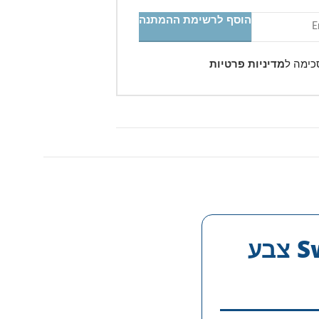
הוסף לרשימת ההמתנה
כימה ל
מדיניות פרטיות
טרולי עלייה למטוס בד 20 אינטש Swiss Alpine צבע