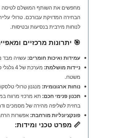
הבחירה המדויקת עבורכם. טרולי עלייה
לנוחות מירבית בנסיעות ובטיסות.
🎯 יתרונות מרכזיים ומאפיינ
עמידות ואיכות חומרים:
עשויה מבד ניילון 1200D חזק, צפוף ואיכותי הדוחה נוזלים ו
ניידות מושלמת:
משטח.
נוחות ארגונומית:
מנגנון טרולי טלסקופ
תכנון פנימי חכם:
תא מרכזי מרווח במיו
בחזית לשליפה מהירה של מסמכים ודרכ
פונקציונליות מורחבת:
אפשרות הרחבה ייחודית ברוח
📏 מפרט טכני ומידות: