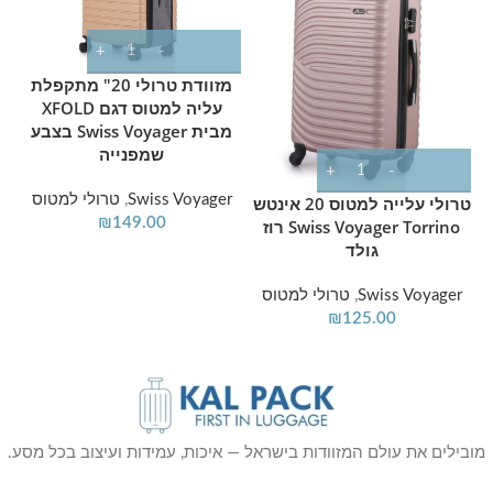
מזוודת טרולי 20" מתקפלת
עליה למטוס דגם XFOLD
מבית Swiss Voyager בצבע
שמפנייה
Swiss Voyager
,
טרולי למטוס
טרולי עלייה למטוס 20 אינטש
r
₪
149.00
Swiss Voyager Torrino רוז
גולד
Swiss Voyager
,
טרולי למטוס
₪
125.00
מובילים את עולם המזוודות בישראל — איכות, עמידות ועיצוב בכל מסע.