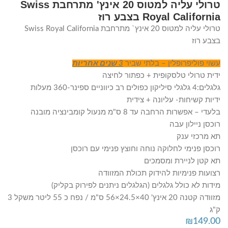
טרולי עליה למטוס 20 אינץ' מתרחבת Swiss
Royal California בצבע רוז
טרולי עליה למטוס 20 אינץ` מתרחבת Swiss Royal California
בצבע רוז
עשוי פוליפרופלין – בלתי שביר
3 שנים אחריות
ידית טרולי טלסקופית + כפתור לחיצה
גלגלים:4 גלגלי סיליקון כפולים רב כיווניים ספינר-360 מעלות
ידיות קשיחות- עליונה + צידית
בלעדי – אפשרות הרחבה עד 8 ס"מ מנעול קומבינציה מובנה
רוכסן ניילון עבה
תא מרכזי ענק
רוכסן פנימי לחלוקה נוחה וחוצץ פנימי עם רוכסן
תא קטן לניירת ומסמכים
רצועות פנימיות להידוק תכולת המזוודה
מידות לא כולל גלגלים (הגלגלים ניתנים לפירוק בקליק)
מזוודה קטנה 20 אינץ' 40×24.5×56 ס"מ / נפח כ 55 ליטר משקל 3
ק"ג
₪
149.00