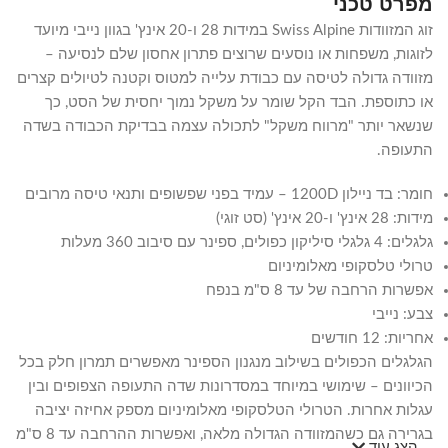
מפרט טכני
זוג המזוודות Swiss Alpine במידות 28 ו-20 אינץ' בגוון נייבי מיועד
לזוגות, משפחות או נוסעים שרוצים פתרון אחסון שלם לנסיעה –
מזוודה גדולה לטיסה עם כבודת עלייה למטוס וקטנה לטיולים קצרים
או כתוספת. הבד הקל שומר על משקל נמוך יחסית של הסט, כך
שנשאר יותר "מרווח משקל" לתכולה עצמה בבדיקת הכבודה בשדה
התעופה.
חומר: בד ניילון 1200D – עמיד בפני שפשופים ותנאי טיסה מרובים
מידות: 28 אינץ' ו-20 אינץ' (סט זוגי)
גלגלים: 4 גלגלי סיליקון כפולים, ספינר עם סיבוב 360 מעלות
טרולי טלסקופי מאלומיניום
אפשרות הרחבה של עד 8 ס"מ בנפח
צבע: נייבי
אחריות: 12 חודשים
הגלגלים הכפולים בשילוב מנגנון הספינר מאפשרים תמרון חלק בכל
הכיוונים – שימושי במיוחד במסדרונות שדה התעופה הצפופים ובין
עגלות אחרות. הטרולי הטלסקופי מאלומיניום מספק אחיזה יציבה
בגרירה גם כשהמזוודה הגדולה מלאה, ואפשרות ההרחבה עד 8 ס"מ
הצג עוד