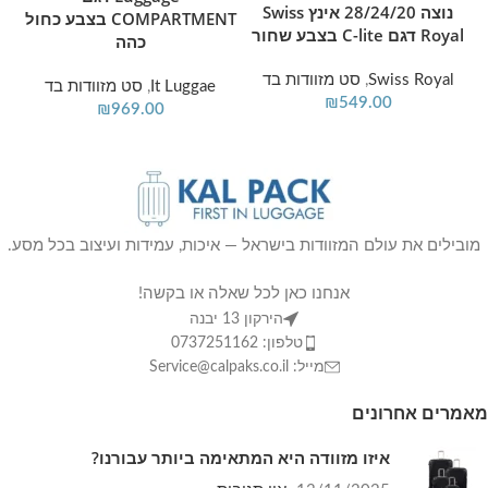
נוצה 28/24/20 אינץ Swiss
COMPARTMENT בצבע כחול
Royal 
Royal דגם C-lite בצבע שחור
כהה
Swiss Royal
,
סט מזוודות בד
It Luggae
,
סט מזוודות בד
₪
549.00
₪
969.00
מובילים את עולם המזוודות בישראל — איכות, עמידות ועיצוב בכל מסע.
אנחנו כאן לכל שאלה או בקשה!
הירקון 13 יבנה
טלפון: 0737251162
מייל: Service@calpaks.co.il
מאמרים אחרונים
איזו מזוודה היא המתאימה ביותר עבורנו?