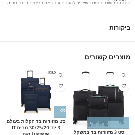
נותנת גמישות נוספת כשצריך להכניס עוד כמה פריטים בדרך חזרה
מהחופשה.
כזוג, המזוודה בגודל 20 אינץ' מתפקדת כפתרון נוח לטיסות קצרות או
ביקורות
כתוספת לצד המזוודה הגדולה בטיול ארוך, בעוד מזוודת ה-28 אינץ'
מתאימה לכבודה מלאה שעוברת בהטענה. שתי המזוודות מגיעות
באותו עיצוב ובאותו גוון נייבי, כך שמתקבל סט אחיד ומסודר לנסיעה.
מוצרים קשורים
SOLD OUT
סט מזוודות בד הקלות בעולם
3 יח' 30/25/20 מבית IT
סט 3 מזוודות בד במשקל
Luggage דגם