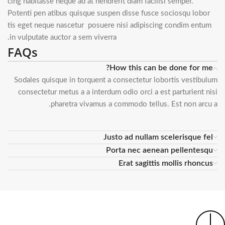
cing habitasse neque ad at hendrerit diam facilisi semper.
Potenti pen atibus quisque suspen disse fusce sociosqu lobor
tis eget neque nascetur posuere nisi adipiscing condim entum
in vulputate auctor a sem viverra.
FAQs
How this can be done for me?
Sodales quisque in torquent a consectetur lobortis vestibulum
consectetur metus a a interdum odio orci a est parturient nisi
pharetra vivamus a commodo tellus. Est non arcu a.
Justo ad nullam scelerisque fel
Porta nec aenean pellentesqu
Erat sagittis mollis rhoncus