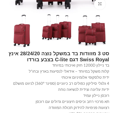
Click to enlarge
סט 3 מזוודות בד במשקל נוצה 28/24/20 אינץ
Swiss Royal דגם C-lite בצבע בורדו
בד ניילון 1200D חזק ואיכותי במיוחד
קלות משקל במיוחד – אידאלי לנסיעות בארץ ובחו"ל
ידית טלסקופי אלומיניום איכותי
4 גלגלי סיליקון כפולים רב כיווניים (ספינר 360°) לניווט מושלם
ידיות עליונה וצידית לנשיאה נוחה
רוכסן ניילון עמיד
תא מרכזי רחב וכיסים חיצוניים גדולים עם רוכסן
רצועות פנימיות להידוק תכולת המזוודה