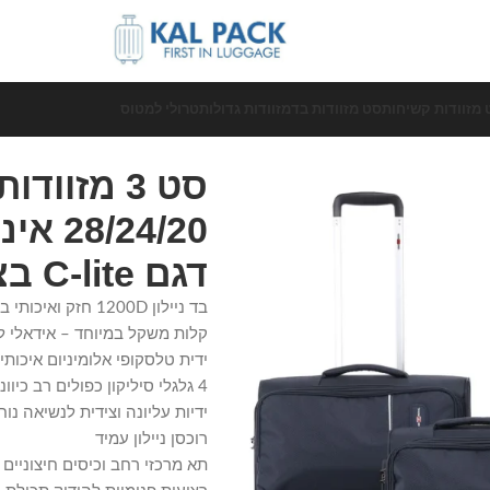
 מזוודות קשיחות
סט מזוודות בד
מזוודות גדולות
טרולי למטוס
סט 3 מזוו
דגם C-lite בצבע נייבי
בד ניילון 1200D חזק ואיכותי במיוחד
קלות משקל במיוחד – אידאלי ל
ידית טלסקופי אלומיניום איכותי
4 גלגלי סיליקון כפולים רב כיווניים (ספינר 360°) לניווט מושלם
ידיות עליונה וצידית לנשיאה נוח
רוכסן ניילון עמיד
תא מרכזי רחב וכיסים חיצוניים 