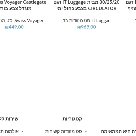
30/25/20 מבית IT Luggage דגם
30/25/20 מבית IT Luggage דגם
CIRCULATOR בצבע כחול ימי
מוגדל צבע בורד
It Luggae
,
סט מזוודות בד
Swiss Voyager
,
סט מזו
₪
449.00
₪
969.00
קטגוריות
שירות לק
ודה היא המתאימה
סט מזוודות קשיחות
אולמות תצ