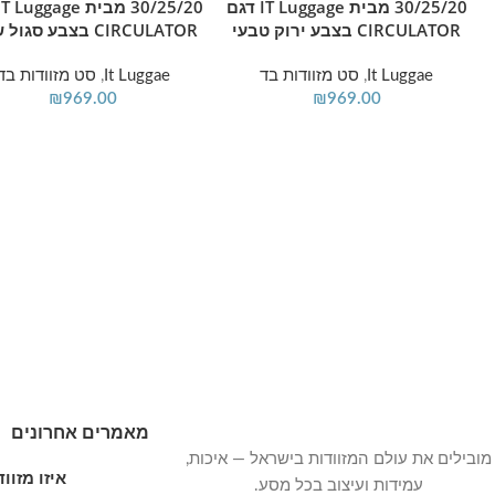
30/25/20 מבית IT Luggage דגם
CIRCULATOR בצבע ירוק טבעי
CIRCULATOR בצבע סגול שזיף
It Luggae
,
סט מזוודות בד
It Luggae
,
סט מזוודות בד
₪
969.00
₪
969.00
מאמרים אחרונים
מובילים את עולם המזוודות בישראל — איכות,
איזו מזו
עמידות ועיצוב בכל מסע.