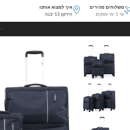
משלוחים מהירים
איך למצוא אותנו
עד 5 ימי עסקים
הירקון 13 יבנה
סט
עמוד הבית
סט מזוודות בד
סט 3 מזוודות בד במשקל נוצה 28/24/20 אינץ Swiss Royal דגם C-lite בצבע נייבי