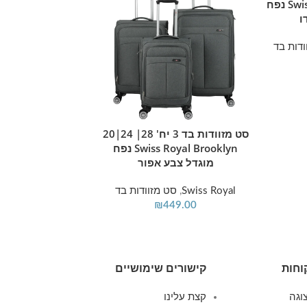
Swiss Voyager Castlegate נפח
ו
ודות בד
מידע נוסף
סט מזוודות בד 3 יח' 28| 24|20
מידע נוסף
Swiss Alpine בצבע טורקיז
Swiss Royal Brooklyn נפח
מוגדל צבע אפור
Swiss Voyager
,
סט
349.00
Swiss Royal
,
סט מזוודות בד
₪
449.00
וחות
קישורים שימושיים
וגה
קצת עלינו