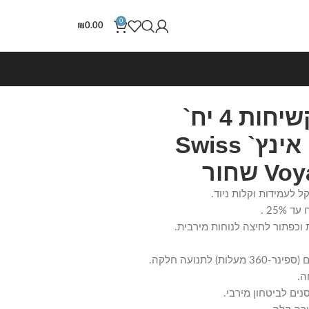
0
₪
0.00
סט מזוודות קשיחות 4 יח`
|28|24|20|18 אינץ` Swiss
 שחור
25 .
 וכפתור לחיצה לנוחות מירבית.
ה.
נים לביטחון מירבי.