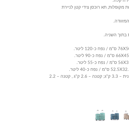
ירה קלה.
ת מקופלות, תא רוכסן צידי קטן לניירת
מזוודה.
בתוך השניה.
משקלים: גדולה – 4.1 ק"ג; בינונית – 3.3 ק"ג; קטנה – 2.6 ק"ג , קטנה – 2.2