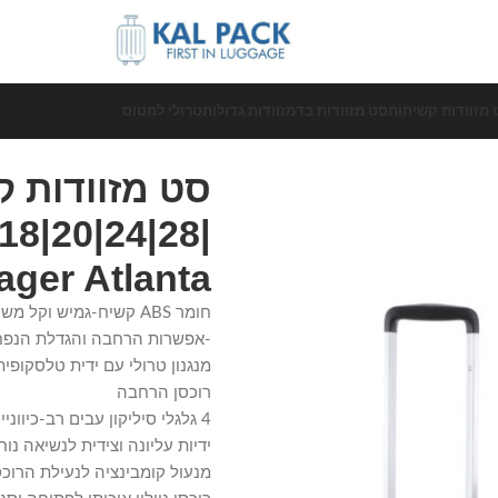
 מזוודות קשיחות
סט מזוודות בד
מזוודות גדולות
טרולי למטוס
Voyager Atlanta
חומר ABS קשיח-גמיש וקל משקל לעמידות וקלות ניוד.
-אפשרות הרחבה והגדלת הנפח עד %
מנגנון טרולי עם ידית טלסקופית
רוכסן הרחבה
4 גלגלי סיליקון עבים רב-כיווניים (ספינר-360 מעלות) לתנועה חלקה.
ידיות עליונה וצידית לנשיאה נוח
מנעול קומבינציה לנעילת הרוכס