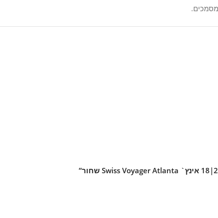
ומסמכים.
יזון מוצלח בין משקל, נפח, הגנה וניידות – ובכך מעניק תמורה גבוהה ל
י לארוז מסודר וחכם.