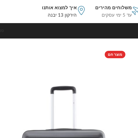
משלוחים מהירים
איך למצוא אותנו
עד 5 ימי עסקים
הירקון 13 יבנה
סט
עמוד הבית
סט מזוודות קשיחות
סט מזוודות קשיחות 4 יח` |28|24|20|18 אינץ` Swiss Voyager Atlanta שחור
מוצר חם