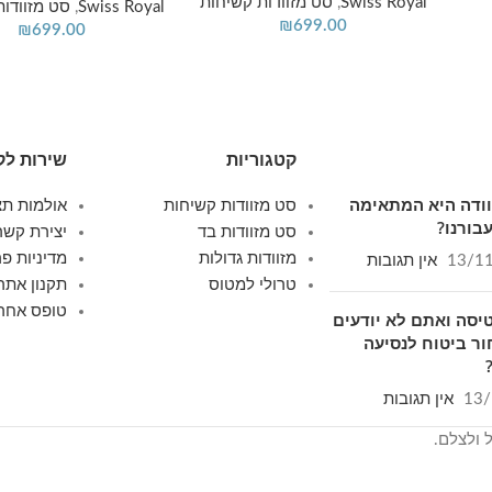
Swiss Royal
,
סט מזוודות קשיחות
Swiss Royal
,
סט מזוודות
₪
699.00
₪
699.00
קטגוריות
שירות לק
זוודה היא המתאימה
סט מזוודות קשיחות
אולמות תצ
בורנו?
סט מזוודות בד
יצירת קשר
מזוודות גדולות
מדיניות פר
13/1
אין תגובות
טרולי למטוס
תקנון אתר
טופס אחרי
יסה ואתם לא יודעים
ור ביטוח לנסיעה
13/
אין תגובות