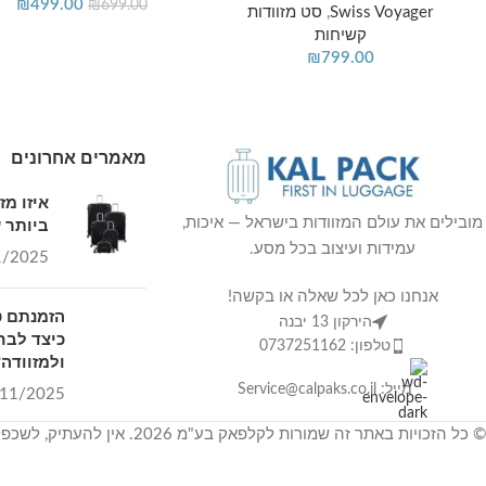
₪
499.00
₪
699.00
Swiss Voyager
,
סט מזוודות
קשיחות
₪
799.00
מאמרים אחרונים
איזו מ
ביותר ע
מובילים את עולם המזוודות בישראל — איכות,
עמידות ועיצוב בכל מסע.
1/2025
אנחנו כאן לכל שאלה או בקשה!
הזמנתם ט
הירקון 13 יבנה
כיצד לבח
טלפון: 0737251162
ולמזוודה?
מייל: Service@calpaks.co.il
11/2025
© כל הזכויות באתר זה שמורות לקלפאק בע"מ 2026. אין להעתיק, לשכפל ולצלם.