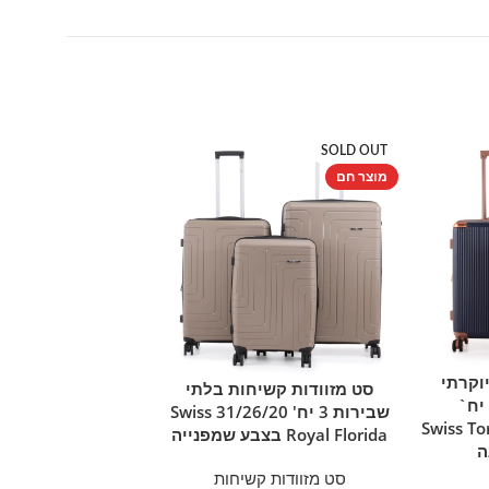
SOLD OUT
מוצר חם
מוצר חם
וקרתי
סט מזוודות קשיחות בלתי
מידע נוסף
סט מזוודות קשי
הוספה ל
בצבע כחול נייבי 3 יח`
שבירות 3 יח' 31/26/20 Swiss
שבירות 3
ינץ' Swiss Toronto
Royal Florida בצבע שמפנייה
ה
אינץ
סט מזוודות קשיחות