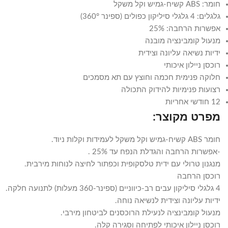
חומר: ABS קשיח-גמיש וקל משקל
גלגלים: 4 גלגלי סיליקון כפולים (ספינר 360°)
אפשרות הרחבה: 25%
מנעול קומבינציה מובנה
ידיות נשיאה עליונה וצידית
רוכסן ניילון איכותי
חלוקה פנימית חכמה וחוצץ עם תא מסמכים
רצועות פנימיות להידוק התכולה
12 חודשי אחריות
מפרט מקוצר:
חומר ABS קשיח-גמיש וקל משקל לעמידות וקלות ניוד.
-אפשרות הרחבה והגדלת הנפח עד 25% .
מנגנון טרולי עם ידית טלסקופית וכפתור לחיצה לנוחות מירבית.
רוכסן הרחבה
4 גלגלי סיליקון עבים רב-כיווניים (ספינר-360 מעלות) לתנועה חלקה.
ידיות עליונה וצידית לנשיאה נוחה.
מנעול קומבינציה לנעילת הרוכסנים לביטחון מירבי.
רוכסן ניילון איכותי לפתיחה וסגירה קלה.