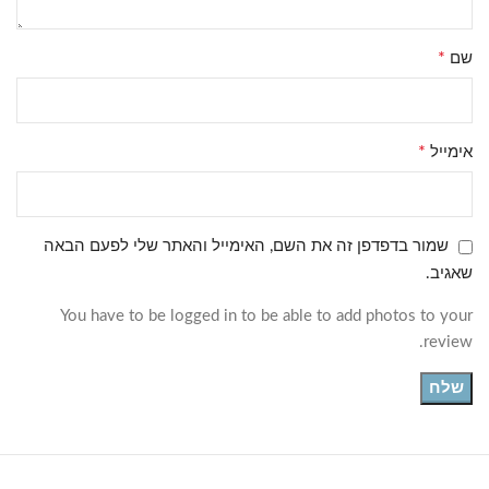
הסט מתאים לטיולים, חופשות ונסיעות עסקים בארץ ובעולם. הוא
מספק איזון מוצלח בין משקל, נפח, הגנה וניידות – ובכך מעניק
*
שם
תמורה גבוהה למחיר.
טיפ:
נצלו את אפשרות ההרחבה (כאשר קיימת) ואת החלוקה
הפנימית כדי לארוז מסודר וחכם.
*
אימייל
שמור בדפדפן זה את השם, האימייל והאתר שלי לפעם הבאה
שאגיב.
You have to be logged in to be able to add photos to your
review.