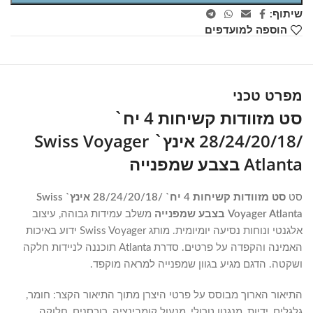
שיתוף:
הוספה למועדפים
מפרט טכני
סט מזוודות קשיחות 4 יח`
/28/24/20/18 אינץ` Swiss Voyager
Atlanta בצבע שמפנייה
סט
סט מזוודות קשיחות 4 יח` /28/24/20/18 אינץ` Swiss
Voyager Atlanta בצבע שמפנייה
משלב עמידות גבוהה, עיצוב
אלגנטי ונוחות נסיעה יומיומית. מותג Swiss Voyager ידוע באיכות
האמינה והקפדה על פרטים. סדרת Atlanta תוכננה לניידות חלקה
ושקטה. הדגם מגיע בגוון שמפנייה למראה מוקפד.
התיאור הארוך מבוסס על פרטי היצרן מתוך התיאור הקצר: חומר,
גלגלים, ידיות, מנגנון טרולי, מנעול קומבינציה, רוכסנים, חלוקה