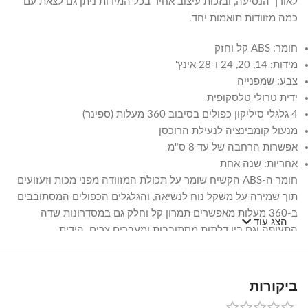
לאורך הנסיעה, ובזכות עיצוב אחיד בכל המידות ניתן גם לצאת עם
כמה מזוודות תואמות יחד.
חומר: ABS קל וחזק
מידות: 14, 20, 24 ו-28 אינץ'
צבע: שמפנייה
ידית טרולי טלסקופית
4 גלגלי סיליקון כפולים בסיבוב 360 מעלות (ספינר)
מנעול קומבינציה לנעילת הרוכסן
אפשרות הרחבה של עד 8 ס"מ
אחריות: שנה אחת
חומר ה-ABS הקשיח שומר על תכולת המזוודה מפני מכות וזעזועים
תוך שמירה על משקל נוח לנשיאה, והגלגלים הכפולים המסתובבים
ב-360 מעלות מאפשרים תמרון קל וחלק גם במסדרונות שדה
הצג עוד
התעופה וגם בין דלתות מסתובבות ומעברים צרים. הידית
הטלסקופית מתכווננת לגובה הנוח לכם, ומקלה על הליכה עם
המזוודה למרחקים ארוכים ללא מאמץ מיותר על הגב והידיים.
ביקורות
מנעול הקומבינציה המובנה ברוכסן מוסיף שכבת ביטחון לתכולת