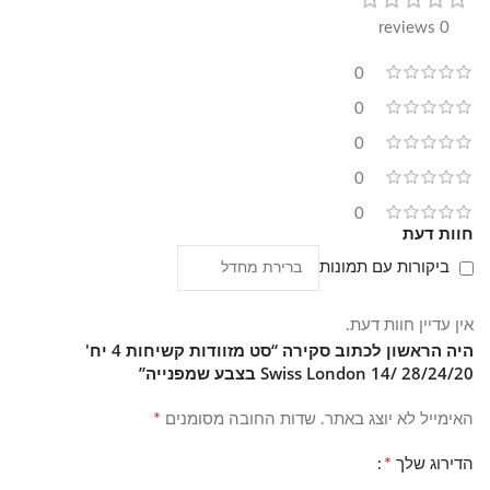
המזוודה במהלך הנסיעה, ואפשרות ההרחבה של עד 8 ס"מ נותנת
0 reviews
גמישות נוספת כשצריך לארוז יותר מהמתוכנן – למשל בדרך חזרה
מהחופשה. בזכות המבנה הזה, כל מזוודה בסט Swiss London
0
מתפקדת גם כפריט עצמאי לנסיעה וגם כחלק מסט שלם שנוח
לאחסן ולהוציא יחד לפני כל טיול.
0
0
0
0
חוות דעת
ביקורות עם תמונות
אין עדיין חוות דעת.
היה הראשון לכתוב סקירה “סט מזוודות קשיחות 4 יח'
28/24/20 /14 Swiss London בצבע שמפנייה”
*
האימייל לא יוצג באתר.
שדות החובה מסומנים
*
הדירוג שלך