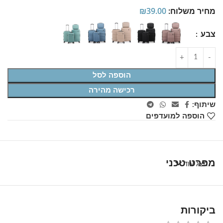
מחיר משלוח:
39.00
₪
צבע
הוספה לסל
רכישה מהירה
שיתוף:
הוספה למועדפים
מפרט טכני
הצג עוד
ביקורות