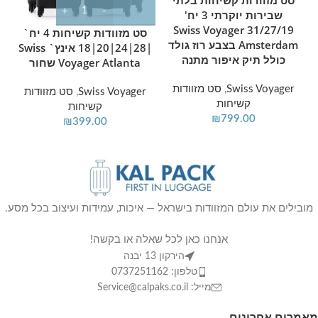
שבירות יוקרתי 3 יח'
31/27/19 Swiss Voyager
סט מזוודות קשיחות 4 יח`
Amsterdam בצבע רוז גולד
|28|24|20|18 אינץ` Swiss
כולל תיק איפור מתנה
Voyager Atlanta שחור
Swiss Voyager
,
סט מזוודות
Swiss Voyager
,
סט מזוודות
קשיחות
קשיחות
₪
799.00
₪
399.00
מובילים את עולם המזוודות בישראל — איכות, עמידות ועיצוב בכל מסע.
אנחנו כאן לכל שאלה או בקשה!
הירקון 13 יבנה
טלפון: 0737251162
מייל: Service@calpaks.co.il
מאמרים אחרונים