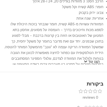
הרכב הסט: 3 מזוודות בגדלים 20, 24 ו-28 אינץ'
חומר: ABS קשיח וקל משקל
צבע: ירוק בקבוק
אחריות: שנה אחת
המזוודות עשויות מ-ABS קשיח, חומר שנבחר בזכות היכולת שלו
לספוג מכות וחיכוכים בדרך – העמסה על מסועים, אחסון בתא
המטען של האוטובוס או הזזה בין קרונות ברכבת – מבלי לפגוע
בתוכן שבפנים. יחד עם זאת מדובר בחומר קל משקל יחסית, כך
שמשקל המזוודה הריקה עצמה לא "גונב" מהמשקל המותר להטסה.
הידית הטלסקופית עם כפתור לחיצה מאפשרת לכוונן את הגובה
בנוחות ולגלגל את המזוודה לצדכם, וגלגלי הספינר המסתובבים
הצג עוד
בחלקות מקלים על תמרון בין מעברים צרים בשדה התעופה או
במסדרונות המלון.
מנעול הקומבינציה המובנה מוסיף שכבת נעילה בסיסית לתיק
ביקורות
המזוודה ומייתר את הצורך במנעול תלייה נפרד. הגוון ירוק הבקבוק
האחיד לשלוש היחידות בסט הופך אותן לזיהוי מהיר על מסוע
0 reviews
הכבודה, ומאפשר גם לשמור על מראה אחיד כשנוסעים כמשפחה או
כקבוצה עם כמה מזוודות במקביל.