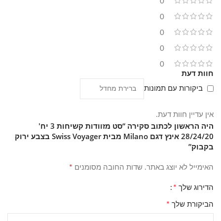
0
הגודל של 20 אינץ' הוא הקומפקטי מבין השלושה ומתאים לרוב
0
לנסיעות קצרות, בעוד ש-24 ו-28 אינץ' נותנים נפח אחסון גדול יותר
0
לנסיעות ארוכות או למשפחה שצריכה לארוז יותר. כך מתקבל סט
0
גמיש שמכסה טווח רחב של תרחישי נסיעה בלי צורך לרכוש כל גודל
בנפרד.
0
חוות דעת
ביקורות עם תמונות
אין עדיין חוות דעת.
היה הראשון לכתוב סקירה “סט מזוודות קשיחות 3 יח'
28/24/20 אינץ דגם Milano מבית Swiss Voyager בצבע ירוק
בקבוק”
*
האימייל לא יוצג באתר.
שדות החובה מסומנים
*
הדירוג שלך
*
הביקורת שלך