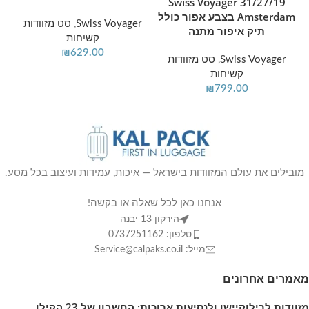
31/27/19 Swiss Voyager
Amsterdam בצבע אפור כולל
Swiss Voyager
,
סט מזוודות
תיק איפור מתנה
קשיחות
₪
629.00
Swiss Voyager
,
סט מזוודות
קשיחות
₪
799.00
מובילים את עולם המזוודות בישראל — איכות, עמידות ועיצוב בכל מסע.
אנחנו כאן לכל שאלה או בקשה!
הירקון 13 יבנה
טלפון: 0737251162
מייל: Service@calpaks.co.il
מאמרים אחרונים
מזוודות לרילוקיישן ולנסיעות ארוכות: החשבון של 23 הקילו