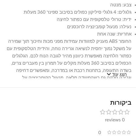
צבע: מנטה
גלגלים: 4 גלגלי סיליקון כפולים בסיבוב ספינר 360 מעלות
ידית: טרולי טלסקופית עם כפתור לחיצה
נעילה: מנעול קומבינציה לרוכסנים
אחריות: שנה אחת
החומר ABS מעניק למזוודות עמידות מפני מכות וחיכוך תוך שמירה
על משקל נמוך יחסית לנשיאה וגרירה נוחה, והידית הטלסקופית עם
כפתור הלחיצה מאפשרת כיוונון מהיר לגובה הנוח לכם. הגלגלים
הכפולים בסיבוב 360 מעלות מקלים על תמרון בין מעברים צרים,
בשדה התעופה, בתחנות רכבת או במדרכה, ומאפשרים דחיפה
הצג עוד
וגרירה חלקה גם כשהמזוודה מלאה. מנעול הקומבינציה על
הרוכסנים מוסיף שכבת אבטחה בסיסית לתכולה במהלך הנסיעה.
מכיוון שהסט כולל שלושה גדלים תואמים בעיצוב אחד, ניתן להתאים
ביקורות
כל מזוודה לסוג הנסיעה – הגודל הקטן ליציאות קצרות או כתוספת
ליד המזוודה, והגדלים הבינוני והגדול לחופשות ארוכות יותר או
0 reviews
לנסיעות משפחתיות, כשכל הפריטים בסט שומרים על מראה אחיד
בצבע מנטה.
0