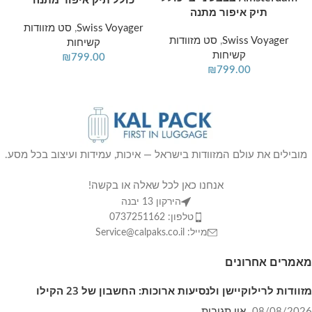
תיק איפור מתנה
Swiss Voyager
,
סט מזוודות
Swiss Voyager
,
סט מזוודות
קשיחות
קשיחות
₪
799.00
₪
799.00
מובילים את עולם המזוודות בישראל — איכות, עמידות ועיצוב בכל מסע.
אנחנו כאן לכל שאלה או בקשה!
הירקון 13 יבנה
טלפון: 0737251162
מייל: Service@calpaks.co.il
מאמרים אחרונים
מזוודות לרילוקיישן ולנסיעות ארוכות: החשבון של 23 הקילו
08/08/2026
אין תגובות