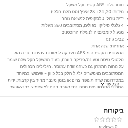
חומר גלם: ABS קשיח וקל משקל
מידות: 20, 24 ו-28 אינץ' (סט תלת-חלקי)
ידית טרולי טלסקופית לנשיאה נוחה
4 גלגלי סיליקון כפולים, מסתובבים 360 מעלות
מנעול קומבינציה לנעילת הרוכסנים
צבע: ג'ינס
אחריות: שנה אחת
המעטפת הקשיחה מ-ABS מעניקה למזוודות עמידות טובה מול
טלטולי טיסה וטעינה/פריקה חוזרת, בעוד המשקל הקל שלה שומר
על נוחות התמרון גם כשהמזוודה עמוסה. הגלגלים הכפולים
המסתובבים מאפשרים גלגול חלק בכל כיוון – שימושי במיוחד
במסדרונות שדה תעופה צרים או בזמן מעבר מהיר בין קרבות. ידית
הצג עוד
הטרולי הטלסקופית מתכווננת לגובה הנוח למשתמש, כך שאפשר
למשוך את המזוודה בלי לכופף את הגב.
העובדה שמדובר בסט של שלוש מידות שונות מאפשרת להתאים
ביקורות
בקלות את המזוודה לסוג הנסיעה – המזוודה הקטנה בגודל 20 אינץ'
מתאימה לטיסות קצרות או כתוספת לצד המזוודה הגדולה, המידה
0 reviews
הבינונית של 24 אינץ' מתאימה לרוב חופשות המשפחה, והמזוודה