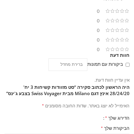
הגדולה בגודל 28 אינץ' מיועדת לנסיעות ארוכות עם כמות ציוד רבה
0
יותר. מנעול הקומבינציה המובנה ברוכסנים מוסיף שכבת אבטחה
בסיסית לתכולה במהלך הטיסה או השהות במלון.
0
0
0
0
חוות דעת
ביקורות עם תמונות
אין עדיין חוות דעת.
היה הראשון לכתוב סקירה “סט מזוודות קשיחות 3 יח'
28/24/20 אינץ דגם Milano מבית Swiss Voyager בצבע ג'ינס”
*
האימייל לא יוצג באתר.
שדות החובה מסומנים
*
הדירוג שלך
*
הביקורת שלך