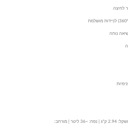
ר לחיצה
שיאה נוחה
ה
נימיות
20 אינץ’ – 29×22×57 ס"מ | משקל: 2.94 ק"ג | נפח: ~36 ליטר | מורחב: