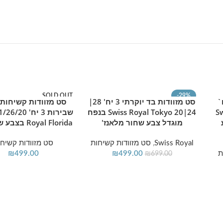
SOLD OUT
-29%
חות 4 יח`
סט מזוודות בד יוקרתי 3 יח' 28|
סט מזוודות קשיחות
הוספה לסל
מידע נוסף
מוצר חם
מוצר חם
נץ` Swiss
24|20 Swiss Royal Tokyo בנפח
ע
מוגדל צבע שחור מלאנז'
Royal Florida בצבע שמפנייה
Swiss Royal
,
סט מזוודות קשיחות
סט מזוודות קשיחו
ת
499.00
₪
499.00
₪
₪
699.00