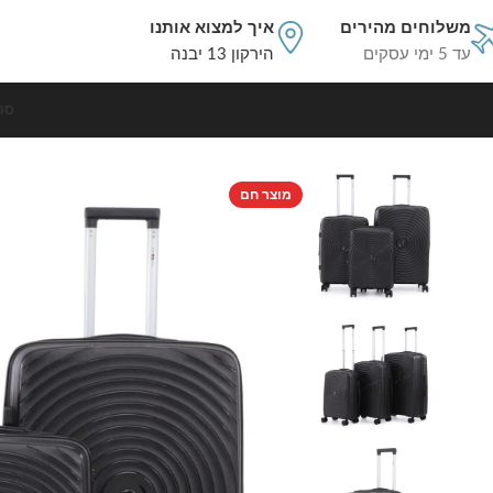
משלוחים מהירים
איך למצוא אותנו
עד 5 ימי עסקים
הירקון 13 יבנה
סט
עמוד הבית
סט מזוודות קשיחות
סט מזוודות קשיחות בלתי שבירות 3 יח' Swiss Royal Bali בצבע שחור – גדלים 20/24/28 אינץ
מוצר חם