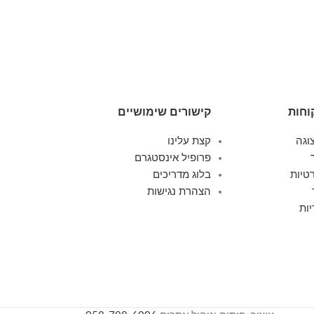
20/24/28 אינץ
סט מזוודות ק
449.00
וחות
קישורים שימושיים
וגה
קצת עלינו
פרופיל אינסטגרם
טיות
בלוג מדריכים
הצהרת נגישות
ות