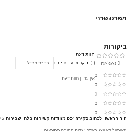
מפרט טכני
הצג עוד
ביקורות
חוות דעת
ביקורות עם תמונות
0 reviews
0
אין עדיין חוות דעת.
0
0
0
0
היה הראשון לכתוב סקירה “סט מזוודות קשיחות בלתי שבירות 3 יח' Swiss Royal Bali בצבע שחור – גדלים 20/24/28 אינץ”
*
האימייל לא יוצג באתר.
שדות החובה מסומנים