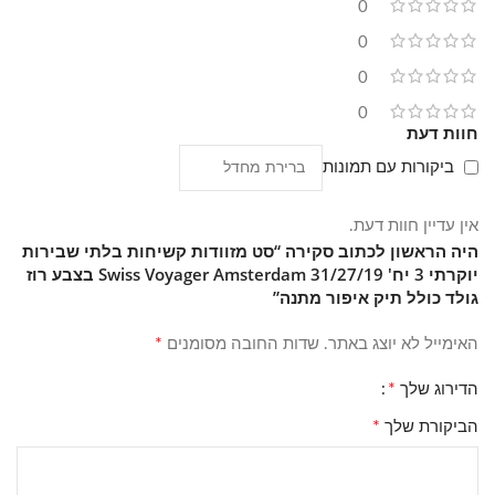
0
3 שנות אחריות
מפרט מקוצר:
0
0
סט מזוודות קשיחות 3 יח' 19/27/31 + תיק איפור מתנה
0
עשוי פוליפרופלין – בלתי שביר
חוות דעת
ידית טרולי טלסקופית + כפתור לחיצה
ביקורות עם תמונות
גלגלים:4 גלגלי סיליקון כפולים רב כיווניים ספינר-360 מעלות
ידיות קשיחות- עליונה + צידית
אין עדיין חוות דעת.
בלעדי – אפשרות הרחבה ב-8 ס"מ
היה הראשון לכתוב סקירה “סט מזוודות קשיחות בלתי שבירות
מנעול קומבינציה מובנה
יוקרתי 3 יח' 31/27/19 Swiss Voyager Amsterdam בצבע רוז
רוכסן ניילון עבה
גולד כולל תיק איפור מתנה”
תא מרכזי ענק
רוכסן פנימי לחלוקה נוחה וחוצץ פנימי עם רוכסן
*
האימייל לא יוצג באתר.
שדות החובה מסומנים
תא קטן לניירת ומסמכים
*
הדירוג שלך
רצועות פנימיות להידוק תכולת המזוודה
3 שנים אחריות
*
הביקורת שלך
מידות כולל גלגלים
מזוודה גדולה 31 אינץ' 82.5*31*55.5 ס"מ / נפח כ-140 ליטר