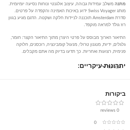
מתנה
משלב עמידות גבוהה, עיצוב אלגנטי ונוחות נסיעה יומיומית.
מותג Swiss Voyager ידוע באיכות האמינה והקפדה על פרטים.
סדרת Amsterdam תוכננה לניידות חלקה ושקטה. הדגם מגיע בגוון
רוז גולד למראה מוקפד.
התיאור הארוך מבוסס על פרטי היצרן מתוך התיאור הקצר: חומר,
גלגלים, ידיות, מנגנון טרולי, מנעול קומבינציה, רוכסנים, חלוקה
פנימית, רצועות ואחריות. כך תדעו בדיוק מה אתם מקבלים.
יתרונות עיקריים:
הצג עוד
חומר: בד סינתטי/ניילון איכותי
גלגלים: 4 גלגלי סיליקון כפולים (ספינר 360°)
ביקורות
אפשרות הרחבה: 8 ס"מ
מנעול קומבינציה מובנה
ידיות נשיאה עליונה וצידית
0 reviews
רוכסן ניילון איכותי
חלוקה פנימית חכמה וחוצץ עם תא מסמכים
0
רצועות פנימיות להידוק התכולה