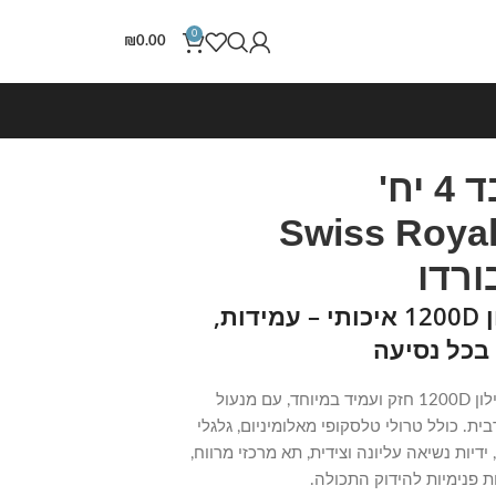
0
₪
0.00
סט מזוודות בד 4 יח'
32/28/24/20 Swiss Roya
סט מזוודות בד ניילון 1200D איכותי – עמידות,
 בכל נסיעה
סט מזוודות יוקרתי עשוי מבד ניילון 1200D חזק ועמיד במיוחד, עם מנעול
ת. כולל טרולי טלסקופי מאלומיניום, גלגלי
יליקון כפולים עם סיבוב 360°, ידיות נשיאה עליונה וצידית, תא מרכזי מרווח,
ות פנימיות להידוק התכולה.