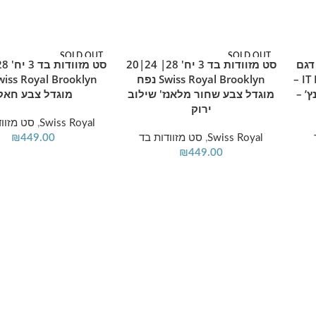
SOLD OUT
SOLD OUT
 דגם
סט מזוודות בד 3 יח' 28| 24|20
מידע נוסף
מידע נוסף
Bewitching מבית IT Luggage –
Swiss Royal Brooklyn נפח
32/28/24 אינץ’ –
מוגדל צבע שחור מלאנז' שילוב
מוגדל צבע חאק
ירוק
Swiss Royal
,
סט מזווד
Swiss Royal
,
סט מזוודות בד
449.00
₪
₪
449.00