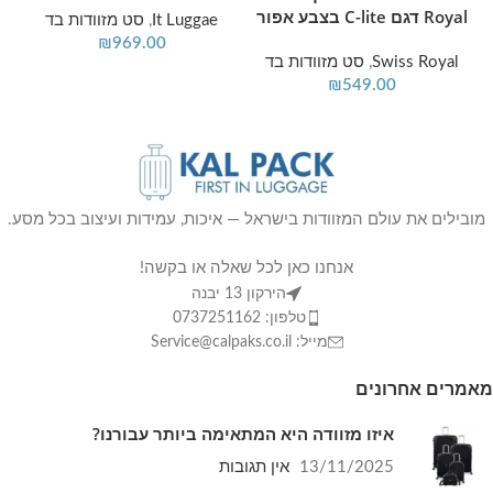
Royal דגם C-lite בצבע אפור
It Luggae
,
סט מזוודות בד
₪
969.00
Swiss Royal
,
סט מזוודות בד
₪
549.00
מובילים את עולם המזוודות בישראל — איכות, עמידות ועיצוב בכל מסע.
אנחנו כאן לכל שאלה או בקשה!
הירקון 13 יבנה
טלפון: 0737251162
מייל: Service@calpaks.co.il
מאמרים אחרונים
איזו מזוודה היא המתאימה ביותר עבורנו?
13/11/2025
אין תגובות