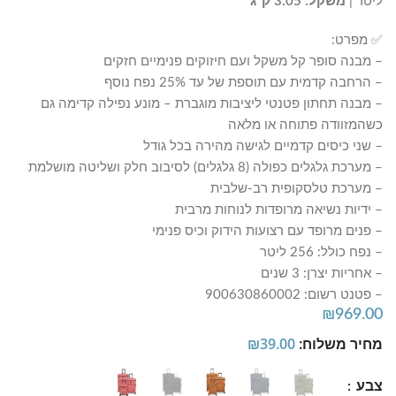
ליטר |
משקל: 3.05 ק"ג
✅ מפרט:
– מבנה סופר קל משקל ועם חיזוקים פנימיים חזקים
– הרחבה קדמית עם תוספת של עד 25% נפח נוסף
– מבנה תחתון פטנטי ליציבות מוגברת – מונע נפילה קדימה גם
כשהמזוודה פתוחה או מלאה
– שני כיסים קדמיים לגישה מהירה בכל גודל
– מערכת גלגלים כפולה (8 גלגלים) לסיבוב חלק ושליטה מושלמת
– מערכת טלסקופית רב-שלבית
– ידיות נשיאה מרופדות לנוחות מרבית
– פנים מרופד עם רצועות הידוק וכיס פנימי
– נפח כולל: 256 ליטר
– אחריות יצרן: 3 שנים
– פטנט רשום: 900630860002
₪
969.00
מחיר משלוח:
39.00
₪
צבע