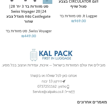
דגם CIRCULATOR בצבע
סגול שזיף
סט מזוודות בד 3 יח' 28|
24|20 Swiss Voyager
Castlegate נפח מוגדל צבע
It Luggae
,
סט מזוודות בד
שחור
₪
969.00
Swiss Voyager
,
סט מזוודות בד
₪
449.00
מובילים את עולם המזוודות בישראל — איכות, עמידות ועיצוב בכל מסע.
אנחנו כאן לכל שאלה או בקשה!
הירקון 13 יבנה
טלפון: 0737251162
מייל: Service@calpaks.co.il
מאמרים אחרונים