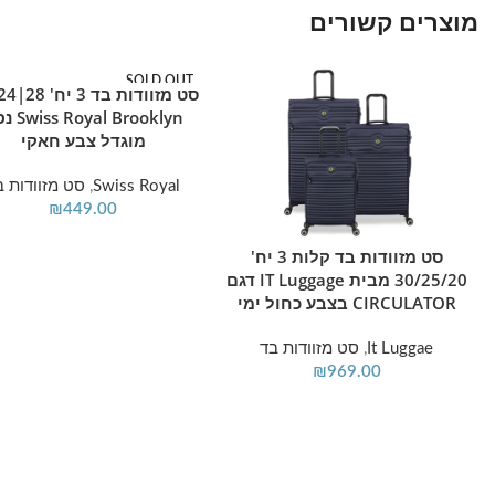
מוצרים קשורים
SOLD OUT
מידע נוסף
yal Brooklyn
מוגדל צבע חאקי
Swiss Royal
,
סט מזוודות ב
₪
449.00
סט מזוודות בד קלות 3 יח'
הוספה לסל
30/25/20 מבית IT Luggage דגם
CIRCULATOR בצבע כחול ימי
It Luggae
,
סט מזוודות בד
₪
969.00