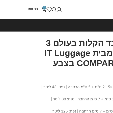
0
₪
0.00
סט מזוודות בד הקלות בעולם 3
יח' 30/25/20 מבית IT Luggage
דגם COMPARTMENT בצבע
– מזוודת עלייה למטוס: 55×36×21.5 ס"מ + 5 ס"מ הרחבה | נפח: 43 ליטר |
– מזוודה בינונית: 71×44×25.5 ס"מ + 7 ס"מ הרחבה | נפח: 88 ליטר |
– מזוודה גדולה: 81×49×28.5 ס"מ + 7 ס"מ הרחבה | נפח: 125 ליטר |