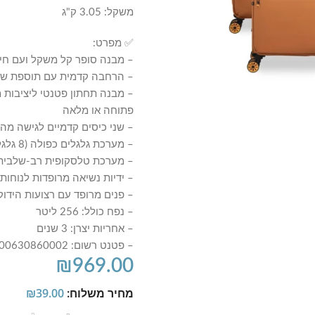
משקל: 3.05 ק"ג
✅ מפרט:
– מבנה סופר קל משקל ועם חיזו
– הרחבה קדמית עם תוספת של עד 25% נפח
– מבנה תחתון פטנטי ליציבות 
פתוחה או מלאה
– שני כיסים קדמיים לגישה מהי
– מערכת גלגלים כפולה (8 גלגלים) לסיבוב חלק ושליטה מושלמת
– מערכת טלסקופית רב-שלבית
– ידיות נשיאה מרופדות לנוחות
– פנים מרופד עם רצועות הידוק 
– נפח כולל: 256 ליטר
– אחריות יצרן: 3 שנים
– פטנט רשום: 900630860002
₪
969.00
מחיר משלוח:
39.00
₪