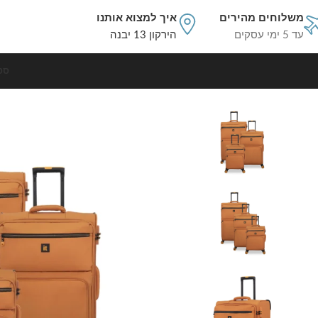
משלוחים מהירים
איך למצוא אותנו
עד 5 ימי עסקים
הירקון 13 יבנה
סט
עמוד הבית
סט מזוודות בד
סט מזוודות בד הקלות בעולם 3 יח' 30/25/20 מבית IT Luggage דגם COMPARTMENT בצבע כתום