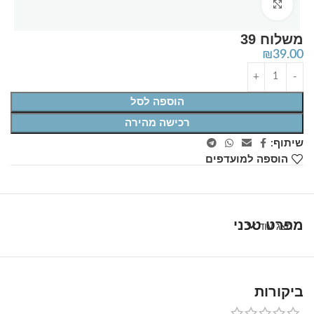
Click to enlarge
משלוח 39
₪
39.00
הוספה לסל
רכישה מהירה
שיתוף:
הוספה למועדפים
מפרט טכני
הצג עוד
ביקורות