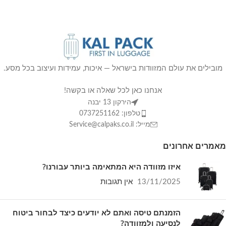
בחברות התעופה המובילות).
מידות חיצוניות (כולל גלגלים):
55X35X21 ס"מ.
נפח:
כ-55 ליטר (במצב מורחב).
משקל עצמי קל:
2.5 ק"ג בלבד!
מובילים את עולם המזוודות בישראל — איכות, עמידות ועיצוב בכל מסע.
אחריות:
12 חודשי אחריות יצרן מלאה.
אנחנו כאן לכל שאלה או בקשה!
הירקון 13 יבנה
🌟
למה לקוחות בוחרים בדגם זה?
טלפון: 0737251162
מייל: Service@calpaks.co.il
שילוב מנצח של הנדסת אנוש מתקדמת,
מאמרים אחרונים
חומרי גלם עמידים לטווח ארוך ועיצוב אופנתי
שמושך את העין. פתרון אחסון וניידות מושלם
איזו מזוודה היא המתאימה ביותר עבורנו?
ללא פשרות בצבע אדום-בורדו עמוק, נועז
13/11/2025
אין תגובות
ובולט על מסוע המזוודות.
הזמנתם טיסה ואתם לא יודעים כיצד לבחור ביטוח
לנסיעה ולמזוודה?