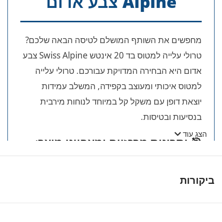
Alpine צבע אדום
מחפשים את השותף המושלם לטיסה הבאה שלכם?
טרולי עלייה למטוס בד 20 אינטש Swiss Alpine צבע
אדום היא הבחירה המדויקת עבורכם. טרולי עלייה
למטוס איכותי ומעוצב בקפידה, המשלב עמידות
יוצאת דופן עם משקל קל במיוחד לנוחות מירבית
בנסיעות ובטיסות.
הצג עוד
🎯 יתרונות מרכזיים ומאפייני מוצר:
עמידות ואיכות חומרים:
עשויה מבד ניילון 1200D
ביקורות
חזק, צפוף ואיכותי הדוחה נוזלים ומגן על התכולה
היטב.
ניידות מושלמת:
מערכת של 4 גלגלי סיליקון כפולים