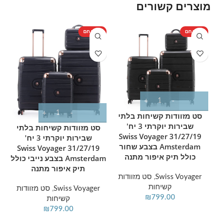
מוצרים קשורים
בעלי סיבוב מלא של 360 מעלות (ספינר) לתנועה
חלקה ושקטה בכל משטח.
מוצר חם
מוצר חם
מ
נוחות ארגונומית:
מנגנון טרולי טלסקופי עשוי
אלומיניום קשיח וקל, לצד ידיות נשיאה עליונות וצידיות
מרופדות.
תכנון פנימי חכם:
תא מרכזי מרווח במיוחד הכולל
רצועות הידוק פנימיות לשמירה על סדר הבגדים,
וכיסים חיצוניים גדולים בחזית לשליפה מהירה של
סט מזוודות קשיחות בלתי
שבירות יוקרתי 3 יח'
מסמכים ודרכונים.
סט מזוודות קשיחות בלתי
31/27/19 Swiss Voyager
שבירות יוקרתי 3 יח'
פונקציונליות מורחבת:
אפשרות הרחבה ייחודית
Amsterdam בצבע שחור
31/27/19 Swiss Voyager
ברוחב של עוד כ-8 ס"מ להגדלת נפח האחסון במידת
כולל תיק איפור מתנה
Amsterdam בצבע נייבי כולל
תיק איפור מתנה
הצורך.
Swiss Voyager
,
סט מזוודות
📏 מפרט טכני ומידות:
קשיחות
Swiss Voyager
,
סט מזוודות
₪
799.00
קשיחות
₪
799.00
גודל:
20 אינטש (מתאים לתקני עלייה למטוס