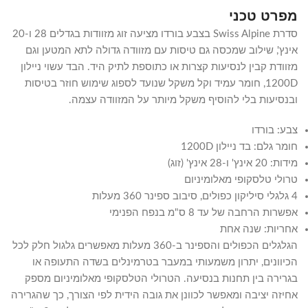
מפרט טכני
סדרת Swiss Alpine בצבע בורדו מציעה זוג מזוודות בגדלים 28 ו-20
אינץ', שילוב שמכסה גם טיסות עם מזוודה גדולה לתא המטען וגם
מזוודת קבין לנסיעות קצרות או כתוספת לתיק היד. הבד עשוי ניילון
1200D, חומר עמיד וקל משקל שנועד לספוג שימוש חוזר בטיסות
ובנסיעות בלי להוסיף משקל מיותר על המזוודה עצמה.
צבע: בורדו
חומר גלם: בד ניילון 1200D
מידות: 20 אינץ' ו-28 אינץ' (זוג)
טרולי טלסקופי מאלומיניום
4 גלגלי סיליקון כפולים, סיבוב ספינר 360 מעלות
אפשרות הרחבה של עד 8 ס"מ בנפח הפנימי
אחריות: שנה אחת
הגלגלים הכפולים והספינר ב-360 מעלות מאפשרים גלגול חלק לכל
הכיוונים, יתרון משמעותי במעבר בטרמינלים בשדה התעופה או
בגרירה בין תחנות בנסיעה. הטרולי הטלסקופי מאלומיניום מספק
אחיזה יציבה ומאפשר לכוונן את גובה הידית לפי הצורך, כך שהגרירה