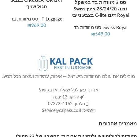
דגם CIRCULATOR בצבע
סט 3 מזוודות בד במשקל
סגול שזיף
נוצה 28/24/20 אינץ Swiss
Royal דגם C-lite בצבע נייבי
IT Luggage
,
סט מזוודות בד
₪
969.00
Swiss Royal
,
סט מזוודות בד
r
₪
549.00
מובילים את עולם המזוודות בישראל — איכות, עמידות ועיצוב בכל מסע.
אנחנו כאן לכל שאלה או בקשה!
הירקון 13 יבנה
טלפון: 0737251162
מייל: Service@calpaks.co.il
מאמרים אחרונים
מזוודות לרילוקיישן ולנסיעות ארוכות: החשבון של 23 הקילו