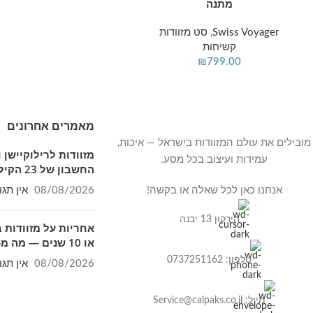
מתנה
Swiss Voyager
,
סט מזוודות
קשיחות
₪
799.00
מאמרים אחרונים
מובילים את עולם המזוודות בישראל — איכות,
מזוודות לרילוקיישן 
עמידות ועיצוב בכל מסע.
החשבון של 23 הקילו
אנחנו כאן לכל שאלה או בקשה!
08/08/2026
אין תגו
הירקון 13 יבנה
או 10 שנים — מה מכוסה בפועל
טלפון: 0737251162
08/08/2026
אין תגו
מייל: Service@calpaks.co.il