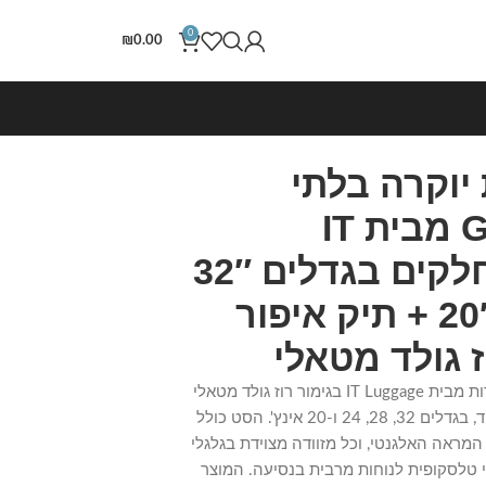
0
₪
0.00
דות יוקרה בלתי
שבירות Glitzy מבית IT
Luggage – חלקים בגדלים 32″
/ 28″ / 24″ / 20″ + תיק איפור
 גולד מטאלי
סט 5 מזוודות יוקרה בלתי שבירות מבית IT Luggage בגימור רוז גולד מטאלי
מהודר, עשויות פוליקרבונט עמיד, בגדלים 32, 28, 24 ו-20 אינץ'. הסט כולל
מראה האלגנטי, וכל מזוודה מצוידת בגלגלי
ת טרולי טלסקופית לנוחות מרבית בנסיעה. המוצר