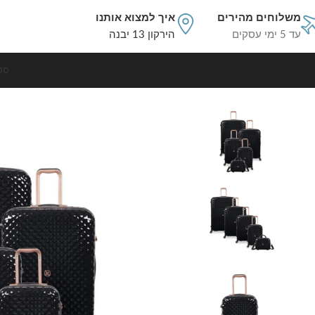
משלוחים מהירים
איך למצוא אותנו
עד 5 ימי עסקים
הירקון 13 יבנה
סט
עמוד הבית
סט מזוודות קשיחות
סט 5 מזוודות יוקרה בלתי שבירות Glitzy מבית IT Luggage – חלקים בגדלים 32″ / 28″ / 24″ / 20″ + תיק איפור תואם צבע רוז גולד מטאלי