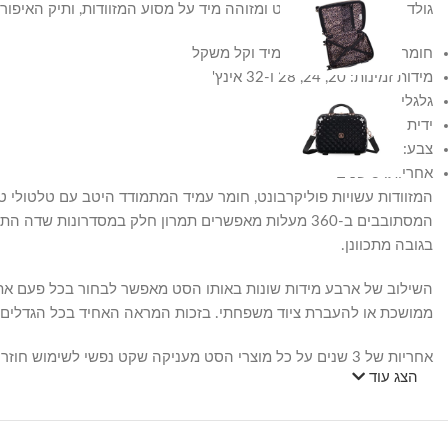
גולד הופך את הסט לבולט ומזוהה מיד על מסוע המזוודות, ותיק האיפו
חומר גלם: פוליקרבונט עמיד וקל משקל
מידות זמינות: 20, 24, 28 ו-32 אינץ'
גלגלי ספינר 360 מעלות
ידית טרולי
צבע: רוז גולד מטאלי
אחריות: 3 שנים
המזוודות עשויות פוליקרבונט, חומר עמיד המתמודד היטב עם טלטולי ט
המסתובבים ב-360 מעלות מאפשרים תמרון חלק במסדרונו
בגובה מתכוונן.
השילוב של ארבע מידות שונות באותו הסט מאפשר לבחור בכל פעם את 
ממושכת או להעברת ציוד משפחתי. בזכות המראה האחיד בכל הגדלים,
אחריות של 3 שנים על כל מוצרי הסט מעניקה שקט נפשי לשימוש חוזר לאורך זמן, ומתאימה למי שמחפש פתרון מזוודות ארוך טווח ולא רק לנסיעה בודדת.
הצג עוד