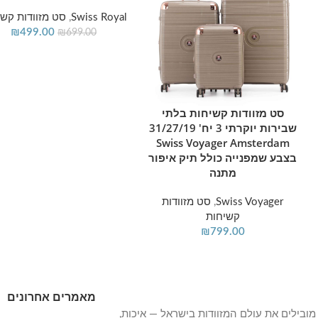
Swiss Royal
,
סט מזוודות קשי
₪
499.00
₪
699.00
סט מזוודות קשיחות בלתי
הוספה לסל
שבירות יוקרתי 3 יח' 31/27/19
Swiss Voyager Amsterdam
בצבע שמפנייה כולל תיק איפור
מתנה
Swiss Voyager
,
סט מזוודות
קשיחות
₪
799.00
מאמרים אחרונים
מובילים את עולם המזוודות בישראל — איכות,