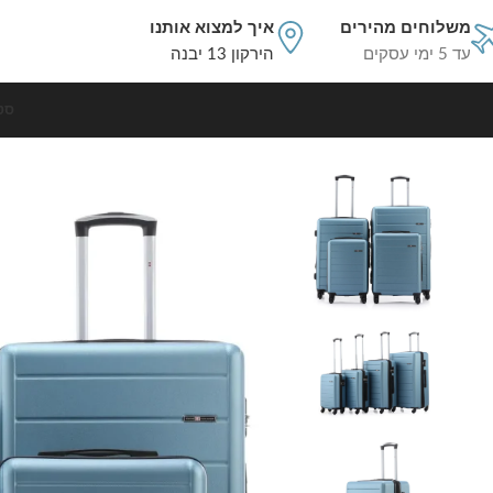
משלוחים מהירים
איך למצוא אותנו
עד 5 ימי עסקים
הירקון 13 יבנה
סט
עמוד הבית
סט מזוודות קשיחות
סט מזוודות קשיחות 4 יח' /28/24/19/17 אינץ' Swiss Voyager Lisbon בצבע גינס