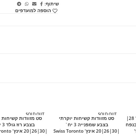
שיתוף:
הוספה למועדפים
SOLD OUT
SOLD OUT
סט מזוודות בד יוקרתי 3 יח' 28|
סט מזוודות קשיחות יוקרתי
סט מזוודות קשיחות י
מידע נוסף
מידע נוסף
מוצר חם
מוצר חם
Swiss Royal Tokyo בנפח
בצבע שמפנייה 3 יח`
בצבע 
|30|26|20 אינץ' Swiss Toronto
|30|26|20 א