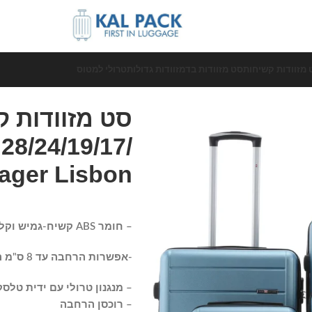
 מזוודות קשיחות
סט מזוודות בד
מזוודות גדולות
טרולי למטוס
Voyager Lisbon בצבע
– חומר ABS קשיח-גמיש וקל משקל לעמידות וקלות ניוד.
-אפשרות הרחבה עד 8 ס"מ הגדלת הנפח עד 25%
– מנגנון טרולי עם ידית טלס
– רוכסן הרחבה