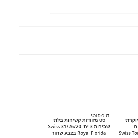
SOLD OUT
SOLD OUT
וקרתי
סט מזוודות קשיחות בלתי
מידע נוסף
מוצר חם
מוצר חם
רוז גולד 3 יח`
שבירות 3 יח' 31/26/20 Swiss
ינץ' Swiss Toronto
Royal Florida בצבע שחור