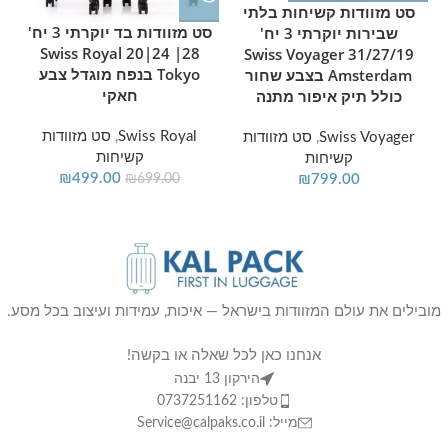
המוצר: גוף בטכנולוגיית קליפה קשיחה; ידית טרולי טלסקופית; גלגלי
סט מזוודות קשיחות בלתי
סט מזוודות בד יוקרתי 3 יח'
ספינר מסתובבים בכל הכיוונים; מנעול קומבינציה מובנה לרוכסן.
שבירות יוקרתי 3 יח'
28| 24|20 Swiss Royal
31/27/19 Swiss Voyager
אפשרות הרחבה לתוספת נפח אריזה בדרך חזרה מהטיול. השילוב
Tokyo בנפח מוגדל צבע
Amsterdam בצבע שחור
הזה, יחד עם היות הסט מורכב ממספר גדלים תואמים באותו גימור,
חאקי
כולל תיק איפור מתנה
הופך אותו לפתרון עיצובי אחיד למי שרוצה לצאת לנסיעה עם כמה
פריטי כבודה תואמים.
Swiss Royal
,
סט מזוודות
Swiss Voyager
,
סט מזוודות
קשיחות
קשיחות
₪
499.00
₪
699.00
₪
799.00
מובילים את עולם המזוודות בישראל — איכות, עמידות ועיצוב בכל מסע.
אנחנו כאן לכל שאלה או בקשה!
הירקון 13 יבנה
טלפון: 0737251162
מייל: Service@calpaks.co.il