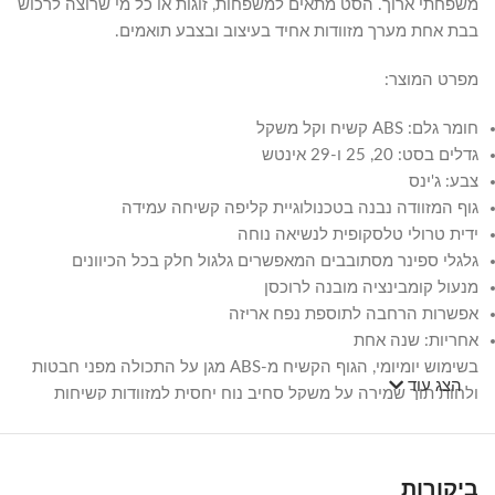
משפחתי ארוך. הסט מתאים למשפחות, זוגות או כל מי שרוצה לרכוש
בבת אחת מערך מזוודות אחיד בעיצוב ובצבע תואמים.
מפרט המוצר:
חומר גלם: ABS קשיח וקל משקל
גדלים בסט: 20, 25 ו-29 אינטש
צבע: ג'ינס
גוף המזוודה נבנה בטכנולוגיית קליפה קשיחה עמידה
ידית טרולי טלסקופית לנשיאה נוחה
גלגלי ספינר מסתובבים המאפשרים גלגול חלק בכל הכיוונים
מנעול קומבינציה מובנה לרוכסן
אפשרות הרחבה לתוספת נפח אריזה
אחריות: שנה אחת
בשימוש יומיומי, הגוף הקשיח מ-ABS מגן על התכולה מפני חבטות
הצג עוד
ולחות תוך שמירה על משקל סחיב נוח יחסית למזוודות קשיחות
אחרות. גלגלי הספינר וידית הטרולי הטלסקופית מקלים על הניווט
במסדרונות שדה התעופה ובין תחנות ההחלפה, ומנעול הקומבינציה
מאפשר לנעול את הרוכסן בביטחון בלי צורך במפתח. אפשרות
ביקורות