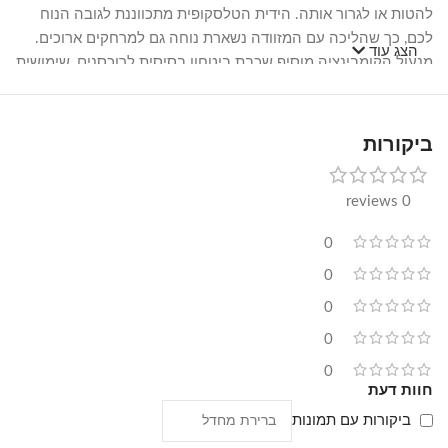
להטות או לגרור אותה. הידית הטלסקופית מתכווננת לגובה הנוח
לכם, כך שהליכה עם המזוודה נשארת נוחה גם למרחקים ארוכים.
הצג עוד
מנעול הקומבינציה מוסיף שכבת ביטחון בסיסית לרוכסנים, שימושית
במיוחד כשמפקידים את המזוודה בהטסה או משאירים אותה ללא
השגחה.
ביקורות
המבנה הקשיח-גמיש מ-ABS נותן איזון בין הגנה על התכולה לבין
קלות משקל, כך שהמזוודה עצמה לא "אוכלת" ממכסת המשקל
0 reviews
המותרת לכם בטיסה. מכיוון שהסט כולל שלוש מידות שונות, ניתן
להתאים את הבחירה לסוג הנסיעה – 20" ליציאה קצרה כתיק עלייה
0
למטוס, 24" לחופשה סטנדרטית ו-28" לנסיעות ארוכות או
משפחתיות עם יותר מטען.
0
0
שאלות נפוצות
0
אילו מידות כלולות בסט והאם המידה הקטנה מתאימה כבודת
0
חוות דעת
יד?
הסט כולל שלוש מזוודות בגדלים 20, 24, 28 אינץ'. המזוודה בגודל
ביקורות עם תמונות
20 אינץ' היא הקטנה בסט ומקובלת ברוב חברות התעופה כמזוודת