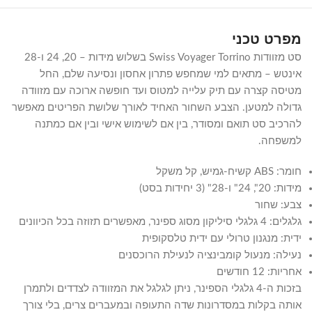
מפרט טכני
סט מזוודות Swiss Voyager Torrino בשלוש מידות – 20, 24 ו-28
אינטש – מתאים למי שמחפש פתרון אחסון ונסיעה שלם, החל
מטיסה קצרה עם תיק עלייה למטוס ועד חופשה ארוכה עם מזוודה
גדולה למטען. הצבע השחור האחיד לאורך שלושת הפריטים מאפשר
להרכיב סט תואם ומסודר, בין אם לשימוש אישי ובין אם כמתנה
למשפחה.
חומר: ABS קשיח-גמיש, קל משקל
מידות: 20", 24" ו-28" (3 יחידות בסט)
צבע: שחור
גלגלים: 4 גלגלי סיליקון מסוג ספינר, מאפשרים תזוזה בכל הכיוונים
ידית: מנגנון טרולי עם ידית טלסקופית
נעילה: מנעול קומבינציה לנעילת הרוכסנים
אחריות: 12 חודשים
בזכות ה-4 גלגלי הספינר, ניתן לגלגל את המזוודה לצדדים ולתמרן
אותה בקלות במסדרונות שדה התעופה ובמעברים צרים, בלי צורך