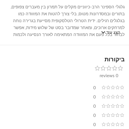
גלגלי הספינר הרב-כיווניים מקלים על תמרון בין מעברים צפופים,
בתורים ובמסדרונות מטוס, בלי צורך להטות את המזוודה כמו
בגלגלים רגילים. ידית הטרולי הטלסקופית מסייעת בגרירה נוחה
למרחקים ארוכים, ומאחר שמדובר בסט של שלוש מידות, אפשר
הצג עוד
לבחור בכל פעם את המזוודה המתאימה לאורך הנסיעה ולכמות
הציוד, ובכך למנוע נשיאת מזוודה גדולה מיותרת בנסיעות קצרות.
בקנייה מקבלים במתנה תיק איפור בגוון רוז גולד תואם, שמשלים את
ביקורות
מראה הסט ומתאים לשימוש בנסיעה כאביזר נלווה. הסט מגיע עם
אחריות לשנה אחת.
0 reviews
שאלות נפוצות
0
כמה מזוודות כלולות בסט הזה ובאילו גדלים?
0
הסט כולל שלוש מזוודות בגדלים 20, 24, 28 אינץ'. המזוודה בגודל
0
20 אינץ' היא הקטנה בסט ומקובלת ברוב חברות התעופה כמזוודת
0
עלייה למטוס, אך מכיוון שמדיניות כבודת יד משתנה בין חברות,
מומלץ לבדוק את מגבלות המידה והמשקל מול חברת התעופה לפני
0