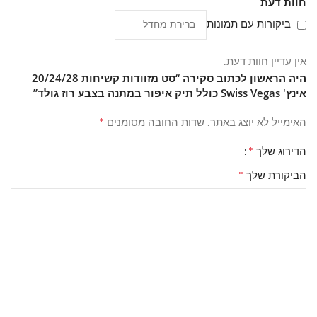
חוות דעת
הטיסה. המזוודה בגודל 28 אינץ' מיועדת למטען מלווה בנסיעות
ארוכות או משפחתיות.
ביקורות עם תמונות
האם המזוודות כבדות, והאם יש דרך להגדיל את נפח האריזה?
אין עדיין חוות דעת.
גוף המזוודה עשוי ABS, חומר קל משקל יחסית, כך שחלק גדול יותר
היה הראשון לכתוב סקירה “סט מזוודות קשיחות 20/24/28
ממכסת המשקל המותרת בטיסה נשאר פנוי לתכולה ולא ל'משקל
אינץ' Swiss Vegas כולל תיק איפור במתנה בצבע רוז גולד”
המזוודה עצמה'. היות שהסט כולל שלוש גדלים שונים, אפשר
להתאים את נפח האריזה לאורך הנסיעה במקום לדחוס הכול
*
האימייל לא יוצג באתר.
שדות החובה מסומנים
למזוודה אחת. משקל מדויק בק"ג אינו מפורט בעמוד המוצר, ולכן
*
הדירוג שלך
מומלץ לוודא מול חברת התעופה שלכם.
*
הביקורת שלך
מאיזה חומר עשויה המזוודה וכיצד שומרים עליה נקייה?
המזוודות בסט עשויות ABS קשיח-גמיש בגוון רוז גולד. לניקוי מומלץ
להשתמש במטלית לחה עם מעט סבון עדין ולנגב יבש; יש להימנע
מממיסים חזקים או חומרי הלבנה שעלולים לפגוע בגימור המבריק
של המזוודה. כמו בכל מזוודה, עדיף להימנע מחשיפה ממושכת
לשמש ישירה או לחום גבוה, כדי לשמור על הצבע ועל צורת הגוף
לאורך זמן.
מה סוג הגלגלים בסט וכמה זמן אחריות מקבלים על המוצר?