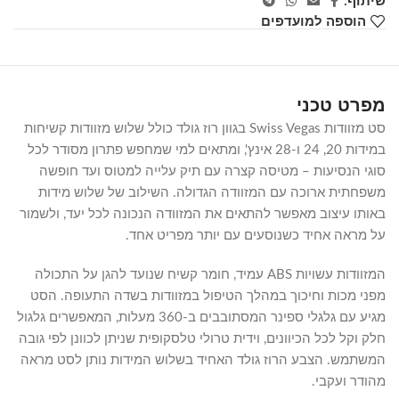
שיתוף:
הוספה למועדפים
מפרט טכני
סט מזוודות Swiss Vegas בגוון רוז גולד כולל שלוש מזוודות קשיחות
במידות 20, 24 ו-28 אינץ', ומתאים למי שמחפש פתרון מסודר לכל
סוגי הנסיעות – מטיסה קצרה עם תיק עלייה למטוס ועד חופשה
משפחתית ארוכה עם המזוודה הגדולה. השילוב של שלוש מידות
באותו עיצוב מאפשר להתאים את המזוודה הנכונה לכל יעד, ולשמור
על מראה אחיד כשנוסעים עם יותר מפריט אחד.
המזוודות עשויות ABS עמיד, חומר קשיח שנועד להגן על התכולה
מפני מכות וחיכוך במהלך הטיפול במזוודות בשדה התעופה. הסט
מגיע עם גלגלי ספינר המסתובבים ב-360 מעלות, המאפשרים גלגול
חלק וקל לכל הכיוונים, וידית טרולי טלסקופית שניתן לכוונן לפי גובה
המשתמש. הצבע הרוז גולד האחיד בשלוש המידות נותן לסט מראה
מהודר ועקבי.