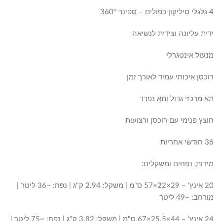
4 גלגלי סיליקון כפולים – ספינר 360°
ידית עליונה וצידית לנשיאה
מנעול אינטגרלי
רוכסן איכותי עמיד לאורך זמן
תא מרכזי גדול ותא נפרד
חוצץ פנימי עם רוכסן ורצועות
36 חודשי אחריות
מידות, נפחים ומשקלים:
20 אינץ’ – 29×22×57 ס"מ | משקל: 2.94 ק"ג | נפח: ~36 ליטר |
מורחב: ~49 ליטר
24 אינץ’ – 44×25.5×67 ס"מ | משקל: 3.82 ק"ג | נפח: ~75 ליטר |