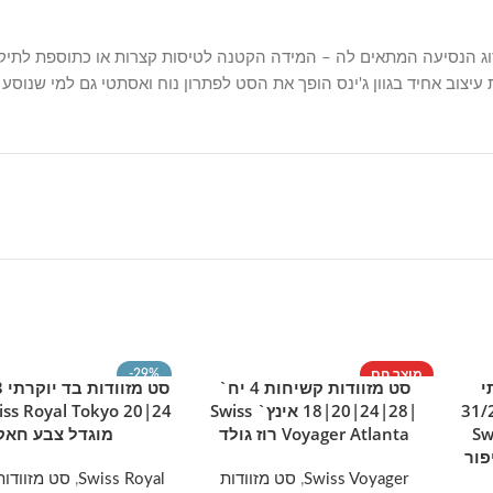
סוג הנסיעה המתאים לה – המידה הקטנה לטיסות קצרות או כתוספת לתיק 
עיצוב אחיד בגוון ג'ינס הופך את הסט לפתרון נוח ואסתטי גם למי שנוסע
מוצר חם
-29%
י
סט מזוודות קשיחות 4 יח`
הוספה לסל
מידע נוסף
SOLD OUT
יח' 31/27/19
|28|24|20|18 אינץ` Swiss
מוצר חם
Sw
Voyager Atlanta רוז גולד
מוגדל צבע חאק
פור
Swiss Voyager
,
סט מזוודות
Swiss Royal
,
סט מזוודות