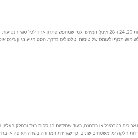
סט מזוודות Swiss Voyager New York הוא סט קשיח בן 3 יחידות במידות 20, 24 ו-28 אינץ', המיועד 
ימוש תכוף ולעומס של טיסות וטלטולים בדרך. הסט מגיע בגוון ג'ינס אופ
 ארוכים בטרמינל או בתחנה, בעוד שהידיות הנוספות בצד ובחלק העליו
ניידות חלקה על משטחים שונים, כך שגרירת המזוודה בשדה תעופה או ברחו