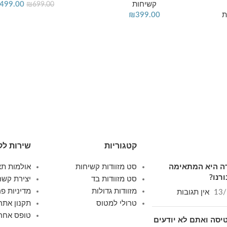
קשיחות
499.00
₪
699.00
ת
399.00
₪
קטגוריות
שירות לק
ודה היא המתאימה
סט מזוודות קשיחות
אולמות תצ
רנו?
סט מזוודות בד
יצירת קשר
מזוודות גדולות
מדיניות פר
13/
אין תגובות
טרולי למטוס
תקנון אתר
טופס אחרי
יסה ואתם לא יודעים