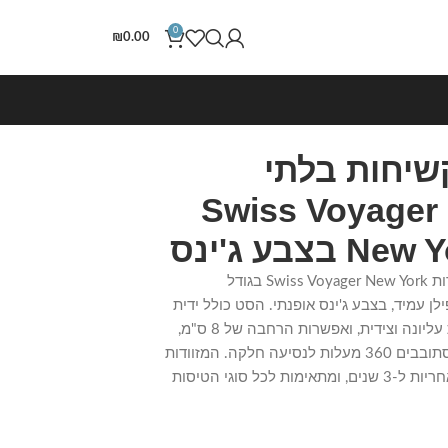
0
₪
0.00
שיחות בלתי
שבירות 3 יח' Swiss Voyager
צבע ג'ינס
סט מזוודות קשיחות בלתי שבירות Swiss Voyager New York בגודל
ליפרופילן עמיד, בצבע ג'ינס אופנתי. הסט כולל ידית
טרולי טלסקופית, ידיות קשיחות עליונה וצידית, ואפשרות הרחבה של 8 ס"מ,
עם 4 גלגלי סיליקון כפולים המסתובבים 360 מעלות לנסיעה חלקה. המזוודות
מגיעות עם מנעול קומבינציה ואחריות ל-3 שנים, ומתאימות לכל סוגי הטיסות