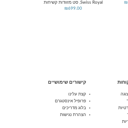
₪
Swiss Royal
,
סט מזוודות קשיחות
₪
699.00
סט מזוודות קשי
מידע נוסף
Royal Florida בצבע ג'ינס
סט מזוודות ק
499.00
וחות
קישורים שימושיים
וגה
קצת עלינו
פרופיל אינסטגרם
טיות
בלוג מדריכים
הצהרת נגישות
ות