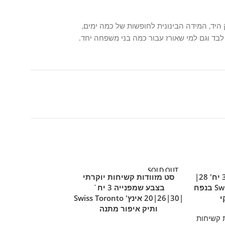
היד, המידה הבינונית לחופשות של כמה ימים,
 לבד וגם למי שאורז עבור כמה בני משפחה יחד.
SOLD OUT
SOLD OUT
סט מזוודות בד יוקרתי 3 יח' 28|
סט מזוודות קשיחות יוקרתי
מידע נוסף
מוצר חם
מוצר חם
24|20 Swiss Royal Tokyo בנפח
בצבע שמפנייה 3 יח`
י
|30|26|20 אינץ' Swiss Toronto
ותיק איפור מתנה
 קשיחות