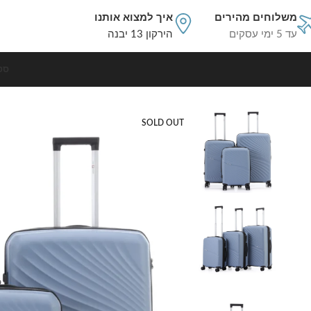
משלוחים מהירים
איך למצוא אותנו
עד 5 ימי עסקים
הירקון 13 יבנה
סט
עמוד הבית
סט מזוודות קשיחות
סט מזוודות קשיחות בלתי שבירות 3 יח' Swiss Voyager New York 28/24/20 בצבע ג'ינס
SOLD OUT