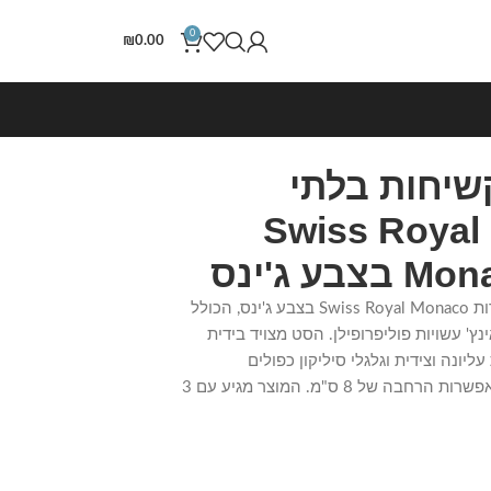
0
₪
0.00
שיחות בלתי
שבירות 3 יח' Swiss Royal
ע ג'ינס
סט מזוודות קשיחות בלתי שבירות Swiss Royal Monaco בצבע ג'ינס, הכולל
זוודות במידות 20/24/28 אינץ' עשויות פוליפרופילן. הסט מצויד בידית
ליונה וצידית וגלגלי סיליקון כפולים
מסתובבים ב-360 מעלות, עם אפשרות הרחבה של 8 ס"מ. המוצר מגיע עם 3