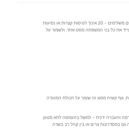
סט מזוודות Swiss Royal Monaco בצבע ג'ינס נועד לנוסעים שמחפשים פתרון אחסון שלם למשפחה או לנסיעות ארוכות, עם שלוש מזוודות בגדלים משלימים – 20 אינץ' לטיסות קצרות או נסיעות
בע מאפשר לצייד את כל בני המשפחה מסט אחד, ולשמור על
ת. גוף קשיח מסוג זה שומר על תכולת המזוודה
הרמה והעברה ידנית – למשל בהעמסה לתא מטען
ך שניתן לנווט את המזוודה גם במסדרונות צרים או בין קהל רב בשדה