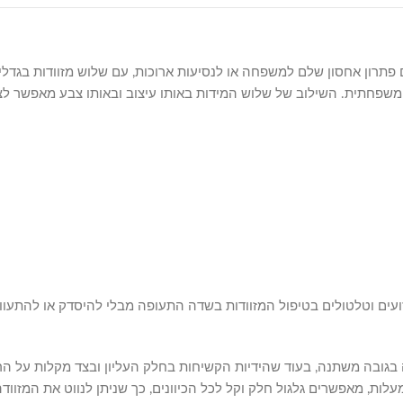
ינץ' לחופשות ארוכות או נסיעה משפחתית. השילוב של שלוש המידות באותו עיצוב ובאותו צ
עזועים וטלטולים בטיפול המזוודות בשדה התעופה מבלי להיסדק או להתעוו
 בגובה משתנה, בעוד שהידיות הקשיחות בחלק העליון ובצד מקלות על 
 בהרדמה על מדרגות. גלגלי הסיליקון הכפולים, המסתובבים ב-360 מעלות, מאפשרים גלגול חלק וקל לכל הכיוונים, כ