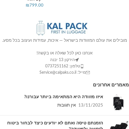
מזוודה קטנה 20 אינץ':
38×22×55 ס"מ | משקל:
₪
799.00
2.95 ק"ג (מתאימה לעלייה למטוס).
מזוודה בינונית 24 אינץ':
44×29×65 ס"מ | משקל:
3.75 ק"ג.
מזוודה גדולה 28 אינץ':
50×32×75 ס"מ | משקל:
מובילים את עולם המזוודות בישראל — איכות, עמידות ועיצוב בכל מסע.
4.5 ק"ג.
אנחנו כאן לכל שאלה או בקשה!
מאפיינים נוספים:
מנעול קומבינציה מובנה, רוכסנים
הירקון 13 יבנה
מעובים ואפשרות הרחבה להגדלת הנפח.
טלפון: 0737251162
אחריות:
3 שנות אחריות מלאה על הגלגלים
מייל: Service@calpaks.co.il
והמנגנונים.
מאמרים אחרונים
איזו מזוודה היא המתאימה ביותר עבורנו?
🌟
למה לקוחות בוחרים בדגם זה?
13/11/2025
אין תגובות
רכישת הסט מעניקה את התמורה הגבוהה
הזמנתם טיסה ואתם לא יודעים כיצד לבחור ביטוח
ביותר למחיר, ומבטיחה שקט נפשי בכל טיסה
לנסיעה ולמזוודה?