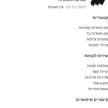
משפחתית או עסקית עם מזוודות בצבע כחול
13/11/2025
אין תגובות
נייבי מלכותי, קלאסי ויוקרתי שיחזיקו מעמד
קטגוריות
לאורך שנים רבות.
סט מזוודות קשיחות
סט מזוודות בד
מזוודות גדולות
טרולי למטוס
שירות לקוחות
אולמות תצוגה
יצירת קשר
מדיניות פרטיות
תקנון אתר
טופס אחריות
קישורים שימושיים