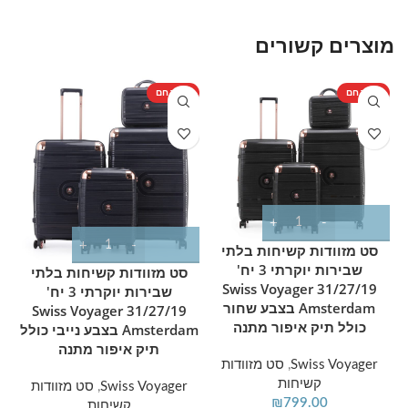
מבנה פוליפרופילן מהפכני:
שלוש מזוודות קשיחות
וגמישות במיוחד, העומדות בלחצים וטלטלות קשות
מוצרים קשורים
ללא סדקים או שברים.
סט שלם לכל מטרה:
כולל 3 גדלים שימושיים: מזוודה
מוצר חם
מוצר חם
%
קטנה (20"), בינונית (24") וגדולה (28") להתאמה
מ
מדויקת לכל אורך טיול.
אחסון חסכוני וחכם:
המזוודות מעוצבות כך שהן
נכנסות אחת בתוך השנייה בצורת "בבושקה" כדי
לחסוך מקום יקר בארון בבית.
סט מזוודות קשיחות בלתי
תנועה ללא מאמץ:
כל מזוודה מצוידת ב-4 גלגלי
שבירות יוקרתי 3 יח'
סט מזוודות קשיחות בלתי
סיליקון כפולים בעלי סיבוב של 360 מעלות לתנועה
31/27/19 Swiss Voyager
שבירות יוקרתי 3 יח'
Amsterdam בצבע שחור
31/27/19 Swiss Voyager
קלה ושקטה.
כולל תיק איפור מתנה
Amsterdam בצבע נייבי כולל
📏 מפרט מידות ומשקלים (כולל
תיק איפור מתנה
גלגלים):
Swiss Voyager
,
סט מזוודות
קשיחות
Swiss Voyager
,
סט מזוודות
₪
799.00
קשיחות