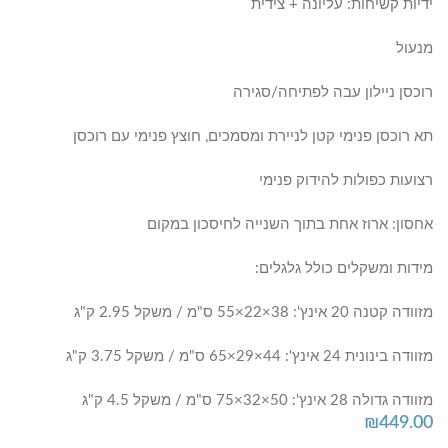
ידיות קשיחות: עליונה + צידית
מנעול
רוכסן ניילון עבה לפתיחה/סגירה
תא רוכסן פנימי קטן לניירת ומסמכים, חוצץ פנימי עם רוכסן
רצועות כפולות להידוק פנימי
אחסון: ארוז אחת בתוך השנייה לחיסכון במקום
מידות ומשקלים כולל גלגלים:
מזוודה קטנה 20 אינץ': 38×22×55 ס"מ / משקל 2.95 ק"ג
מזוודה בינונית 24 אינץ': 44×29×65 ס"מ / משקל 3.75 ק"ג
מזוודה גדולה 28 אינץ': 50×32×75 ס"מ / משקל 4.5 ק"ג
₪
449.00