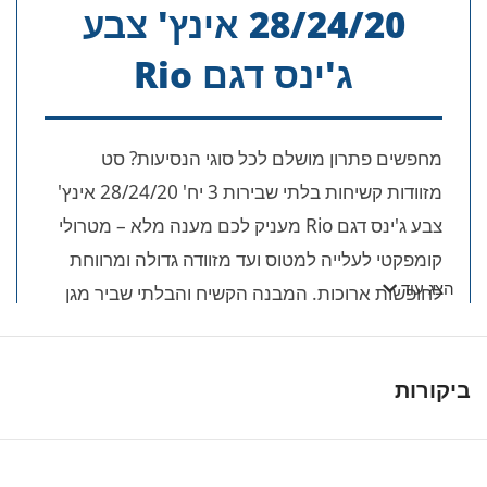
28/24/20 אינץ' צבע
ג'ינס דגם Rio
מחפשים פתרון מושלם לכל סוגי הנסיעות? סט
מזוודות קשיחות בלתי שבירות 3 יח' 28/24/20 אינץ'
צבע ג'ינס דגם Rio מעניק לכם מענה מלא – מטרולי
קומפקטי לעלייה למטוס ועד מזוודה גדולה ומרווחת
לחופשות ארוכות. המבנה הקשיח והבלתי שביר מגן
הצג עוד
על התכולה שלכם בצורה אבסולוטית.
🎯 יתרונות מרכזיים של סט 3 היחידות
ביקורות
דגם Rio:
מבנה פוליפרופילן מהפכני:
שלוש מזוודות קשיחות