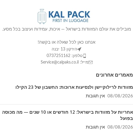
2.95 ק"ג (מתאימה לעלייה למטוס).
מזוודה בינונית 24 אינץ':
44×29×65 ס"מ | משקל:
3.75 ק"ג.
מובילים את עולם המזוודות בישראל — איכות, עמידות ועיצוב בכל מסע.
מזוודה גדולה 28 אינץ':
50×32×75 ס"מ | משקל:
4.5 ק"ג.
אנחנו כאן לכל שאלה או בקשה!
הירקון 13 יבנה
מאפיינים נוספים:
מנעול קומבינציה מובנה, רוכסנים
טלפון: 0737251162
מעובים ואפשרות הרחבה להגדלת הנפח.
מייל: Service@calpaks.co.il
אחריות:
3 שנות אחריות מלאה על הגלגלים
מאמרים אחרונים
והמנגנונים.
מזוודות לרילוקיישן ולנסיעות ארוכות: החשבון של 23 הקילו
08/08/2026
אין תגובות
🌟
למה לקוחות בוחרים בדגם זה?
אחריות על מזוודות בישראל: 12 חודשים או 10 שנים — מה מכוסה
רכישת הסט מעניקה את התמורה הגבוהה
בפועל
ביותר למחיר, ומבטיחה שקט נפשי בכל טיסה
08/08/2026
אין תגובות