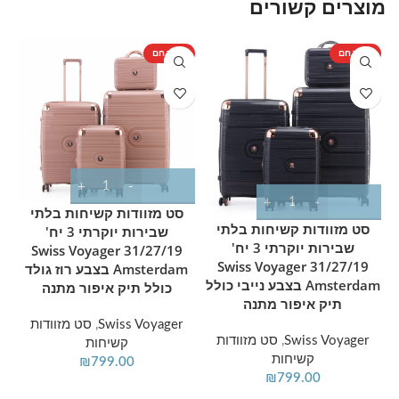
מוצרים קשורים
ללא סדקים או שברים.
סט שלם לכל מטרה:
כולל 3 גדלים שימושיים: מזוודה
מוצר חם
מוצר חם
מ
קטנה (20"), בינונית (24") וגדולה (28") להתאמה
מדויקת לכל אורך טיול.
אחסון חסכוני וחכם:
המזוודות מעוצבות כך שהן
נכנסות אחת בתוך השנייה בצורת "בבושקה" כדי
לחסוך מקום יקר בארון בבית.
תנועה ללא מאמץ:
כל מזוודה מצוידת ב-4 גלגלי
סט מזוודות קשיחות בלתי
סט מזוודות קשיחות בלתי
שבירות יוקרתי 3 יח'
סיליקון כפולים בעלי סיבוב של 360 מעלות לתנועה
שבירות יוקרתי 3 יח'
31/27/19 Swiss Voyager
31/27/19 Swiss Voyager
קלה ושקטה.
Amsterdam בצבע רוז גולד
Amsterdam בצבע נייבי כולל
כולל תיק איפור מתנה
📏 מפרט מידות ומשקלים (כולל
תיק איפור מתנה
גלגלים):
Swiss Voyager
,
סט מזוודות
Swiss Voyager
,
סט מזוודות
קשיחות
קשיחות
₪
799.00
מזוודה קטנה 20 אינץ':
38×22×55 ס"מ | משקל:
₪
799.00
2.95 ק"ג (מתאימה לעלייה למטוס).