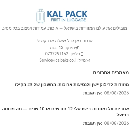
מזוודה בינונית 24 אינץ':
44×29×65 ס"מ | משקל:
3.75 ק"ג.
מזוודה גדולה 28 אינץ':
50×32×75 ס"מ | משקל:
מובילים את עולם המזוודות בישראל — איכות, עמידות ועיצוב בכל מסע.
4.5 ק"ג.
אנחנו כאן לכל שאלה או בקשה!
מאפיינים נוספים:
מנעול קומבינציה מובנה, רוכסנים
הירקון 13 יבנה
מעובים ואפשרות הרחבה להגדלת הנפח.
טלפון: 0737251162
אחריות:
3 שנות אחריות מלאה על הגלגלים
מייל: Service@calpaks.co.il
והמנגנונים.
מאמרים אחרונים
מזוודות לרילוקיישן ולנסיעות ארוכות: החשבון של 23 הקילו
🌟
למה לקוחות בוחרים בדגם זה?
08/08/2026
אין תגובות
רכישת הסט מעניקה את התמורה הגבוהה
אחריות על מזוודות בישראל: 12 חודשים או 10 שנים — מה מכוסה
בפועל
ביותר למחיר, ומבטיחה שקט נפשי בכל טיסה
משפחתית או עסקית עם מזוודות בצבע
08/08/2026
אין תגובות