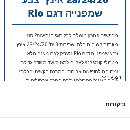
שמפנייה דגם Rio
מחפשים פתרון מושלם לכל סוגי הנסיעות? סט
מזוודות קשיחות בלתי שבירות 3 יח' 28/24/20 אינץ'
צבע שמפנייה דגם Rio מעניק לכם מענה מלא –
מטרולי קומפקטי לעלייה למטוס ועד מזוודה גדולה
ומרווחת לחופשות ארוכות. המבנה הקשיח והבלתי
הצג עוד
שביר מגן על התכולה שלכם בצורה אבסולוטית.
🎯 יתרונות מרכזיים של סט 3 היחידות
דגם Rio:
ביקורות
מבנה פוליפרופילן מהפכני:
שלוש מזוודות קשיחות
וגמישות במיוחד, העומדות בלחצים וטלטלות קשות