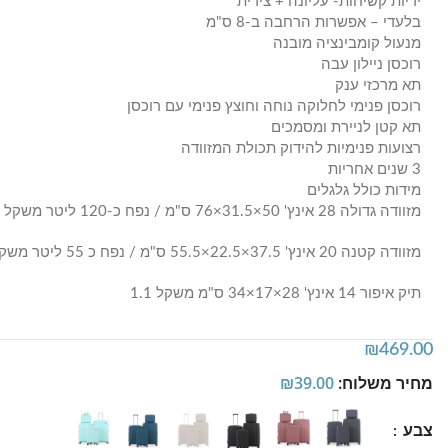
ידיות קשיחות- עליונה + צידית
בלעדי – אפשרות הרחבה ב-8 ס"מ
מנעול קומבינציה מובנה
רוכסן ניילון עבה
תא מרכזי ענק
רוכסן פנימי לחלוקה נוחה וחוצץ פנימי עם רוכסן
תא קטן לניירת ומסמכים
רצועות פנימיות להידוק תכולת המזוודה
3 שנים אחריות
מידות כולל גלגלים
מזוודה גדולה 28 אינץ' 50×31.5×76 ס"מ / נפח כ-120 ליטר משקל 4.5מזוודה בינונית 24 אינץ' 45.5×27×67 ס"מ / נפח כ -80 ליטר משקל 3.65
מזוודה קטנה 20 אינץ' 37.5×22.5×55.5 ס"מ / נפח כ 55 ליטר משקל 2.8
תיק איפור 14 אינץ' 28×17×34 ס"מ משקל 1.1
₪
469.00
מחיר משלוח:
39.00
₪
צבע