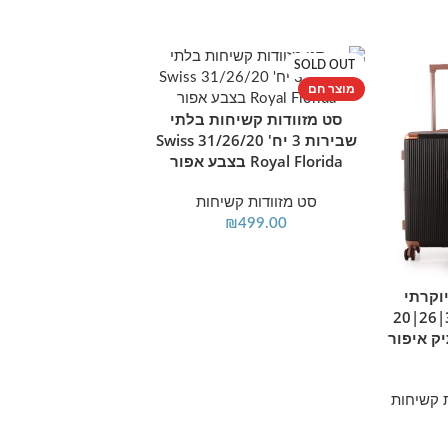
SOLD OUT
SOLD OUT
מוצר חם
מוצר חם
סט מזוודות קשיחות בלתי
מידע נוסף
שבירות 3 יח' 31/26/20 Swiss
Royal Florida בצבע אפור
סט מזוודות קשיחות
₪
499.00
סט מזוודות קשי
מידע נוסף
וקרתי
Royal Florida בצבע רוז גולד
בצבע שחור 3 יח` |30|26|20
Swiss Toront ותיק איפור
סט מזוודות ק
499.00
 קשיחות