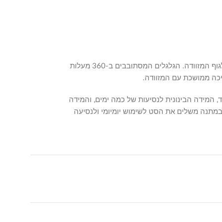
החומר הפוליפרופילני מעניק למזוודות עמידות גבוהה בפני זעזועים ופגיעות שמתלוות לטיפול במטען בשדות תעופה, מבלי להוסיף משקל מיותר לגוף המזוודה. הגלגלים המסתובבים ב-360 מעלות
כה ממושכת עם המזוודה.
, המידה הבינונית לנסיעות של כמה ימים, והמידה
 במתנה משלים את הסט לשימוש יומיומי ולנסיעה