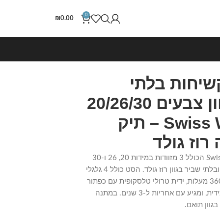
0
₪
0.00
שיחות בלתי
שבירות במגוון צבעים 20/26/30
אינץ Swiss Wander – תיק
רוז גולד
סט מזוודות קשיחות Swiss Wander הכולל 3 מזוודות במידות 20, 26 ו-30
אינץ', עשויות פוליפרופילן עמיד ובלתי שביר בגוון רוז גולד. הסט כולל 4 גלגלי
סיליקון כפולים ספינר בסיבוב 360 מעלות, ידית טרולי טלסקופית עם כפתור
לחיצה וידיות קשיחות עליונה וצידית, ומגיע עם אחריות ל-3 שנים. במתנה