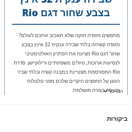
בצבע שחור דגם Rio
מחפשים מזוודה חזקה שלא תאכזב אתכם לעולם?
מזוודה קשיחה בלתי שבירה ענקית 32 אינץ בצבע
שחור דגם Rio מציעה את הפתרון האולטימטיבי
לנסיעות ארוכות, טיולים משפחתיים ורילוקיישן. סדרת
Rio המפורסמת מצטיינת במבנה קשיח ובלתי שביר
המגן על החפצים היקרים שלכם מפני טלטלות
הטיסה בצורה מושלמת.
הצג עוד
🎯 יתרונות מרכזיים של סדרת Rio
הבלתי שבירה:
ביקורות
חומר גלם מהפכני:
מבנה קשיח, גמיש ובלתי שביר